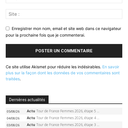
Enregistrer mon nom, email et site web dans ce navigateur
pour la prochaine fois que je commenterai.
Ce site utilise Akismet pour réduire les indésirables.
En savoir
plus sur la façon dont les données de vos commentaires sont
traitées
.
Dernières actualités
Actu
Tour de France Femmes 2026, étape 5 – Demi Vollering gagne à Belleville, Reusser en jaune, Ferrand-Prévot coule
05/08/26
Actu
Tour de France Femmes 2026, étape 4 – Marlen Reusser écrase le chrono, Ferrand-Prévot en crise
04/08/26
Actu
Tour de France Femmes 2026, étape 3 – Sigrid Haugset en solitaire, 88 km d’échappée, maillot jaune
03/08/26