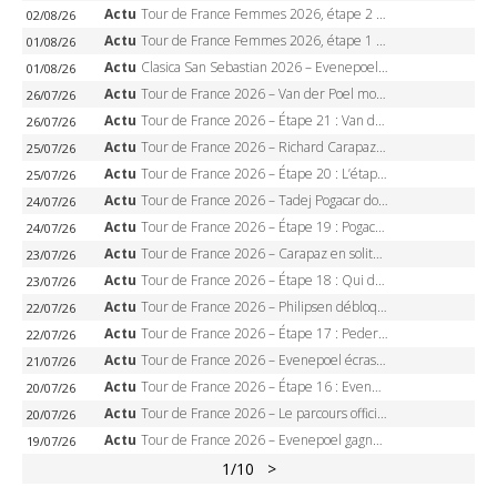
Actu
Tour de France Femmes 2026, étape 2 – Lorena Wiebes doublé à Genève, Markus héroïque, 7e record
02/08/26
Actu
Tour de France Femmes 2026, étape 1 – Lorena Wiebes intouchable à Lausanne, premier maillot jaune
01/08/26
Actu
Clasica San Sebastian 2026 – Evenepoel recordman, 4e victoire, Carapaz battu au sprint
01/08/26
Actu
Tour de France 2026 – Van der Poel monumental à Paris, Pogacar égale le record des cinq sacres
26/07/26
Actu
Tour de France 2026 – Étape 21 : Van der Poel, Pogacar, qui succédera à Wout van Aert sur les Champs-Elysées ?
26/07/26
Actu
Tour de France 2026 – Richard Carapaz roi des Alpes, doublé et maillot à pois, Seixas perd le podium
25/07/26
Actu
Tour de France 2026 – Étape 20 : L’étape reine, Galibier, Sarenne, Alpe d’Huez, qui succédera à Pogacar ?
25/07/26
Actu
Tour de France 2026 – Tadej Pogacar dompte l’Alpe d’Huez, 5e victoire, record de Pantani pulvérisé
24/07/26
Actu
Tour de France 2026 – Étape 19 : Pogacar peut-il enfin dompter l’Alpe d’Huez ?
24/07/26
Actu
Tour de France 2026 – Carapaz en solitaire à Orcières-Merlette, Paret-Peintre à un point du maillot à pois
23/07/26
Actu
Tour de France 2026 – Étape 18 : Qui domptera Orcières-Merlette, première marche vers l’Alpe d’Huez ?
23/07/26
Actu
Tour de France 2026 – Philipsen débloque son compteur à Voiron, Pedersen en danger pour le maillot vert
22/07/26
Actu
Tour de France 2026 – Étape 17 : Pedersen peut-il verrouiller le maillot vert à Voiron ?
22/07/26
Actu
Tour de France 2026 – Evenepoel écrase le chrono d’Évian, Seixas 4e, Lipowitz abandonne
21/07/26
Actu
Tour de France 2026 – Étape 16 : Evenepoel, Pogacar, Ganna… qui domptera le chrono d’Évian pour redessiner le podium ?
20/07/26
Actu
Tour de France 2026 – Le parcours officiel complet : 21 étapes, profils, carte et dates
20/07/26
Actu
Tour de France 2026 – Evenepoel gagne à Solaison, Vingegaard abandonne, Pogacar toujours en jaune
19/07/26
1
/10
>