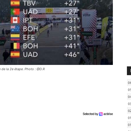
e de la 2e étape. Photo : @D.R
0
0
0
0
0
0
0