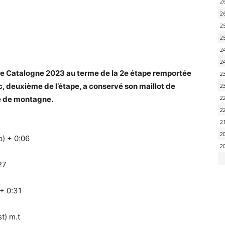
2
2
2
2
2
2
de Catalogne 2023 au terme de la 2e étape remportée
2
c, deuxième de l’étape, a conservé son maillot de
2
2
pe de montagne.
2
2
2
p) + 0:06
2
27
+ 0:31
t) m.t