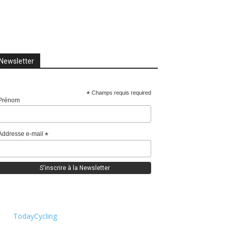
Newsletter
*
Champs requis required
Prénom
Addresse e-mail
*
TodayCycling