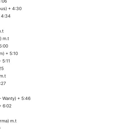
4:06
ous) + 4:30
+ 4:34
.t
 m.t
5:00
m) + 5:10
 5:11
25
m.t
:27
– Wanty) + 5:46
+ 6:02
rma) m.t
8