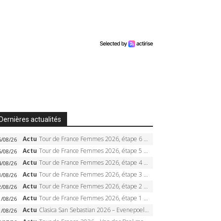
Dernières actualités
Actu
Tour de France Femmes 2026, étape 6 – Kim Le Court-Pienaar gagne à Tournon, Reusser en jaune
6/08/26
Actu
Tour de France Femmes 2026, étape 5 – Demi Vollering gagne à Belleville, Reusser en jaune, Ferrand-Prévot coule
5/08/26
Actu
Tour de France Femmes 2026, étape 4 – Marlen Reusser écrase le chrono, Ferrand-Prévot en crise
4/08/26
Actu
Tour de France Femmes 2026, étape 3 – Sigrid Haugset en solitaire, 88 km d’échappée, maillot jaune
3/08/26
Actu
Tour de France Femmes 2026, étape 2 – Lorena Wiebes doublé à Genève, Markus héroïque, 7e record
2/08/26
Actu
Tour de France Femmes 2026, étape 1 – Lorena Wiebes intouchable à Lausanne, premier maillot jaune
1/08/26
Actu
Clasica San Sebastian 2026 – Evenepoel recordman, 4e victoire, Carapaz battu au sprint
1/08/26