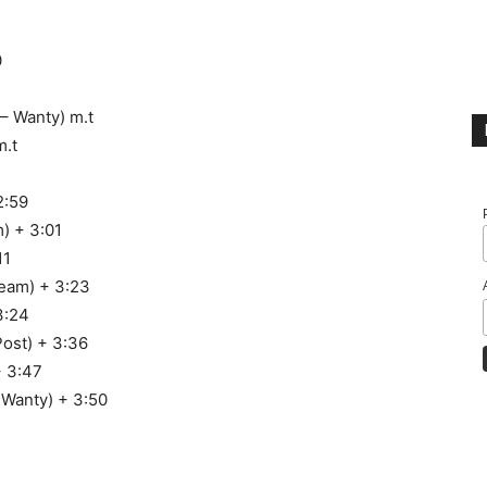
0
– Wanty) m.t
m.t
2:59
) + 3:01
11
eam) + 3:23
3:24
ost) + 3:36
+ 3:47
 Wanty) + 3:50