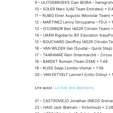
9 – UIJTDEBROEKS Cian (BORA – hansgrohe
10 – SOLER Marc (UAE Team Emirates) + 0:
11 – RUBIO Einer Augusto (Movistar Team) +
12 – MARTINEZ Lenny (Groupama – FDJ) + 1
13 – O’CONNOR Ben (AG2R Citroën Team) +
14 – URÁN Rigoberto (EF Education-EasyPos
15 – BOUCHARD Geoffrey (AG2R Citroën Te
16 – VAN WILDER Ilan (Soudal – Quick Step)
17 – TAARAMÄE Rein (Intermarché – Circus 
18 – BARDET Romain (Team DSM) + 1:48
19 – KUSS Sepp (Jumbo-Visma) + 1:56
20 – VAN EETVELT Lennert (Lotto Dstny) + 
Lire aussi :
La liste des abandons
21 – CASTROVIEJO Jonathan (INEOS Grenadi
22 – HAIG Jack (Bahrain – Victorious) + 2:2