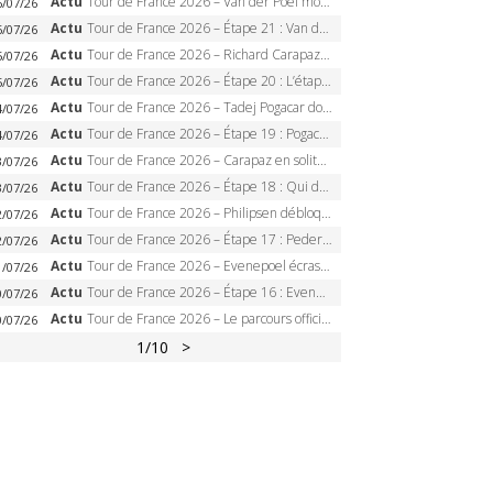
Actu
Tour de France 2026 – Van der Poel monumental à Paris, Pogacar égale le record des cinq sacres
6/07/26
Actu
Tour de France 2026 – Étape 21 : Van der Poel, Pogacar, qui succédera à Wout van Aert sur les Champs-Elysées ?
6/07/26
Actu
Tour de France 2026 – Richard Carapaz roi des Alpes, doublé et maillot à pois, Seixas perd le podium
5/07/26
Actu
Tour de France 2026 – Étape 20 : L’étape reine, Galibier, Sarenne, Alpe d’Huez, qui succédera à Pogacar ?
5/07/26
Actu
Tour de France 2026 – Tadej Pogacar dompte l’Alpe d’Huez, 5e victoire, record de Pantani pulvérisé
4/07/26
Actu
Tour de France 2026 – Étape 19 : Pogacar peut-il enfin dompter l’Alpe d’Huez ?
4/07/26
Actu
Tour de France 2026 – Carapaz en solitaire à Orcières-Merlette, Paret-Peintre à un point du maillot à pois
3/07/26
Actu
Tour de France 2026 – Étape 18 : Qui domptera Orcières-Merlette, première marche vers l’Alpe d’Huez ?
3/07/26
Actu
Tour de France 2026 – Philipsen débloque son compteur à Voiron, Pedersen en danger pour le maillot vert
2/07/26
Actu
Tour de France 2026 – Étape 17 : Pedersen peut-il verrouiller le maillot vert à Voiron ?
2/07/26
Actu
Tour de France 2026 – Evenepoel écrase le chrono d’Évian, Seixas 4e, Lipowitz abandonne
1/07/26
Actu
Tour de France 2026 – Étape 16 : Evenepoel, Pogacar, Ganna… qui domptera le chrono d’Évian pour redessiner le podium ?
0/07/26
Actu
Tour de France 2026 – Le parcours officiel complet : 21 étapes, profils, carte et dates
0/07/26
1
/10
>