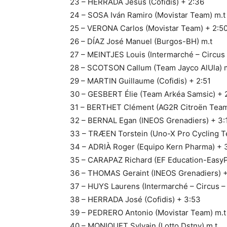
23 – HERRADA Jesús (Cofidis) + 2:36
24 – SOSA Iván Ramiro (Movistar Team) m.t
25 – VERONA Carlos (Movistar Team) + 2:5
26 – DÍAZ José Manuel (Burgos-BH) m.t
27 – MEINTJES Louis (Intermarché – Circus 
28 – SCOTSON Callum (Team Jayco AlUla) 
29 – MARTIN Guillaume (Cofidis) + 2:51
30 – GESBERT Élie (Team Arkéa Samsic) + 
31 – BERTHET Clément (AG2R Citroën Team
32 – BERNAL Egan (INEOS Grenadiers) + 3:
33 – TRÆEN Torstein (Uno-X Pro Cycling T
34 – ADRIÀ Roger (Equipo Kern Pharma) + 
35 – CARAPAZ Richard (EF Education-EasyP
36 – THOMAS Geraint (INEOS Grenadiers) 
37 – HUYS Laurens (Intermarché – Circus –
38 – HERRADA José (Cofidis) + 3:53
39 – PEDRERO Antonio (Movistar Team) m.t
40 – MONIQUET Sylvain (Lotto Dstny) m.t