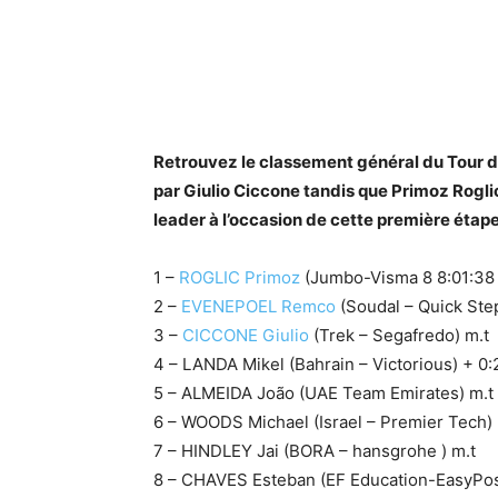
Retrouvez le classement général du Tour 
par Giulio Ciccone tandis que Primoz Rogli
leader à l’occasion de cette première éta
1 –
ROGLIC Primoz
(Jumbo-Visma 8 8:01:38
2 –
EVENEPOEL Remco
(Soudal – Quick Ste
3 –
CICCONE Giulio
(Trek – Segafredo) m.t
4 – LANDA Mikel (Bahrain – Victorious) + 0:
5 – ALMEIDA João (UAE Team Emirates) m.t
6 – WOODS Michael (Israel – Premier Tech) 
7 – HINDLEY Jai (BORA – hansgrohe ) m.t
8 – CHAVES Esteban (EF Education-EasyPos