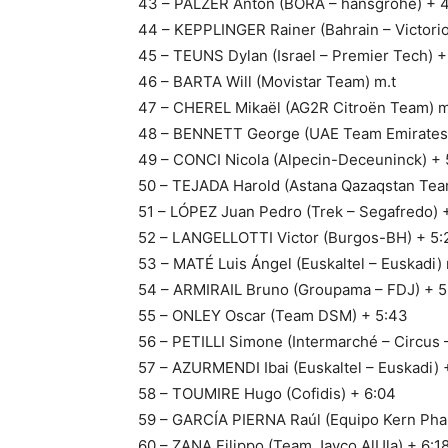
43 – PALZER Anton (BORA – hansgrohe) + 
44 – KEPPLINGER Rainer (Bahrain – Victori
45 – TEUNS Dylan (Israel – Premier Tech) 
46 – BARTA Will (Movistar Team) m.t
47 – CHEREL Mikaël (AG2R Citroën Team) m
48 – BENNETT George (UAE Team Emirates)
49 – CONCI Nicola (Alpecin-Deceuninck) + 
50 – TEJADA Harold (Astana Qazaqstan Tea
51 – LÓPEZ Juan Pedro (Trek – Segafredo) +
52 – LANGELLOTTI Victor (Burgos-BH) + 5:
53 – MATÉ Luis Ángel (Euskaltel – Euskadi) 
54 – ARMIRAIL Bruno (Groupama – FDJ) + 5
55 – ONLEY Oscar (Team DSM) + 5:43
56 – PETILLI Simone (Intermarché – Circus 
57 – AZURMENDI Ibai (Euskaltel – Euskadi) 
58 – TOUMIRE Hugo (Cofidis) + 6:04
59 – GARCÍA PIERNA Raúl (Equipo Kern Pha
60 – ZANA Filippo (Team Jayco AlUla) + 6:1