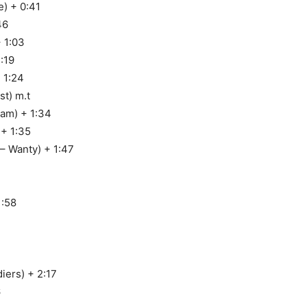
) + 0:41
46
 1:03
:19
 1:24
t) m.t
am) + 1:34
 + 1:35
– Wanty) + 1:47
1:58
ers) + 2:17
6