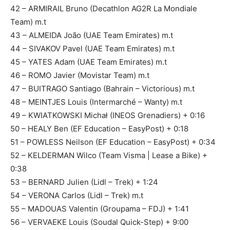
42 – ARMIRAIL Bruno (Decathlon AG2R La Mondiale
Team) m.t
43 – ALMEIDA João (UAE Team Emirates) m.t
44 – SIVAKOV Pavel (UAE Team Emirates) m.t
45 – YATES Adam (UAE Team Emirates) m.t
46 – ROMO Javier (Movistar Team) m.t
47 – BUITRAGO Santiago (Bahrain – Victorious) m.t
48 – MEINTJES Louis (Intermarché – Wanty) m.t
49 – KWIATKOWSKI Michał (INEOS Grenadiers) + 0:16
50 – HEALY Ben (EF Education – EasyPost) + 0:18
51 – POWLESS Neilson (EF Education – EasyPost) + 0:34
52 – KELDERMAN Wilco (Team Visma | Lease a Bike) +
0:38
53 – BERNARD Julien (Lidl – Trek) + 1:24
54 – VERONA Carlos (Lidl – Trek) m.t
55 – MADOUAS Valentin (Groupama – FDJ) + 1:41
56 – VERVAEKE Louis (Soudal Quick-Step) + 9:00