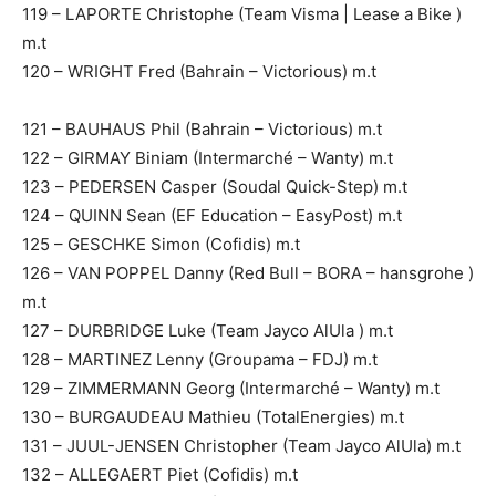
119 – LAPORTE Christophe (Team Visma | Lease a Bike )
m.t
120 – WRIGHT Fred (Bahrain – Victorious) m.t
121 – BAUHAUS Phil (Bahrain – Victorious) m.t
122 – GIRMAY Biniam (Intermarché – Wanty) m.t
123 – PEDERSEN Casper (Soudal Quick-Step) m.t
124 – QUINN Sean (EF Education – EasyPost) m.t
125 – GESCHKE Simon (Cofidis) m.t
126 – VAN POPPEL Danny (Red Bull – BORA – hansgrohe )
m.t
127 – DURBRIDGE Luke (Team Jayco AlUla ) m.t
128 – MARTINEZ Lenny (Groupama – FDJ) m.t
129 – ZIMMERMANN Georg (Intermarché – Wanty) m.t
130 – BURGAUDEAU Mathieu (TotalEnergies) m.t
131 – JUUL-JENSEN Christopher (Team Jayco AlUla) m.t
132 – ALLEGAERT Piet (Cofidis) m.t