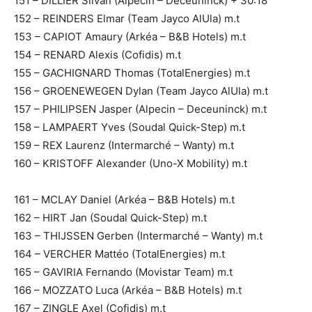
151 – DILLIER Silvan (Alpecin – Deceuninck) + 30:18
152 – REINDERS Elmar (Team Jayco AlUla) m.t
153 – CAPIOT Amaury (Arkéa – B&B Hotels) m.t
154 – RENARD Alexis (Cofidis) m.t
155 – GACHIGNARD Thomas (TotalEnergies) m.t
156 – GROENEWEGEN Dylan (Team Jayco AlUla) m.t
157 – PHILIPSEN Jasper (Alpecin – Deceuninck) m.t
158 – LAMPAERT Yves (Soudal Quick-Step) m.t
159 – REX Laurenz (Intermarché – Wanty) m.t
160 – KRISTOFF Alexander (Uno-X Mobility) m.t
161 – MCLAY Daniel (Arkéa – B&B Hotels) m.t
162 – HIRT Jan (Soudal Quick-Step) m.t
163 – THIJSSEN Gerben (Intermarché – Wanty) m.t
164 – VERCHER Mattéo (TotalEnergies) m.t
165 – GAVIRIA Fernando (Movistar Team) m.t
166 – MOZZATO Luca (Arkéa – B&B Hotels) m.t
167 – ZINGLE Axel (Cofidis) m.t