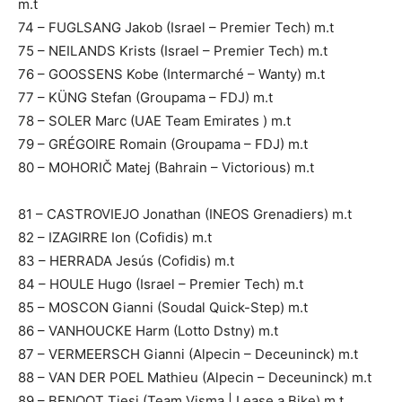
m.t
74 – FUGLSANG Jakob (Israel – Premier Tech) m.t
75 – NEILANDS Krists (Israel – Premier Tech) m.t
76 – GOOSSENS Kobe (Intermarché – Wanty) m.t
77 – KÜNG Stefan (Groupama – FDJ) m.t
78 – SOLER Marc (UAE Team Emirates ) m.t
79 – GRÉGOIRE Romain (Groupama – FDJ) m.t
80 – MOHORIČ Matej (Bahrain – Victorious) m.t
81 – CASTROVIEJO Jonathan (INEOS Grenadiers) m.t
82 – IZAGIRRE Ion (Cofidis) m.t
83 – HERRADA Jesús (Cofidis) m.t
84 – HOULE Hugo (Israel – Premier Tech) m.t
85 – MOSCON Gianni (Soudal Quick-Step) m.t
86 – VANHOUCKE Harm (Lotto Dstny) m.t
87 – VERMEERSCH Gianni (Alpecin – Deceuninck) m.t
88 – VAN DER POEL Mathieu (Alpecin – Deceuninck) m.t
89 – BENOOT Tiesj (Team Visma | Lease a Bike) m.t