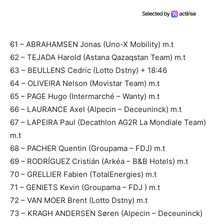
61 – ABRAHAMSEN Jonas (Uno-X Mobility) m.t
62 – TEJADA Harold (Astana Qazaqstan Team) m.t
63 – BEULLENS Cedric (Lotto Dstny) + 18:46
64 – OLIVEIRA Nelson (Movistar Team) m.t
65 – PAGE Hugo (Intermarché – Wanty) m.t
66 – LAURANCE Axel (Alpecin – Deceuninck) m.t
67 – LAPEIRA Paul (Decathlon AG2R La Mondiale Team)
m.t
68 – PACHER Quentin (Groupama – FDJ) m.t
69 – RODRÍGUEZ Cristián (Arkéa – B&B Hotels) m.t
70 – GRELLIER Fabien (TotalEnergies) m.t
71 – GENIETS Kevin (Groupama – FDJ ) m.t
72 – VAN MOER Brent (Lotto Dstny) m.t
73 – KRAGH ANDERSEN Søren (Alpecin – Deceuninck)