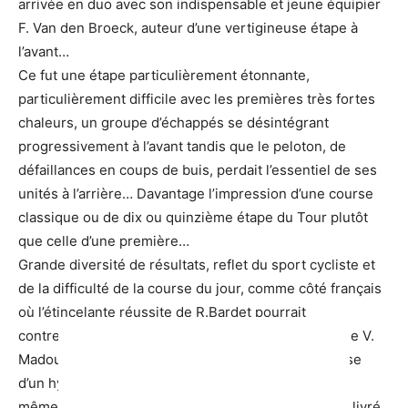
arrivée en duo avec son indispensable et jeune équipier
F. Van den Broeck, auteur d’une vertigineuse étape à
l’avant…
Ce fut une étape particulièrement étonnante,
particulièrement difficile avec les premières très fortes
chaleurs, un groupe d’échappés se désintégrant
progressivement à l’avant tandis que le peloton, de
défaillances en coups de buis, perdait l’essentiel de ses
unités à l’arrière… Davantage l’impression d’une course
classique ou de dix ou quinzième étape du Tour plutôt
que celle d’une première…
Grande diversité de résultats, reflet du sport cycliste et
de la difficulté de la course du jour, comme côté français
où l’étincelante réussite de R.Bardet pourrait
contrebalancer l’inattendue, folle et vaine énergie de V.
Madouas échappé à l’avant, curieusement à la chasse
d’un hypothétique maillot à pois, tandis que dans ce
même bateau Groupama qui apparait plus ou moins livré