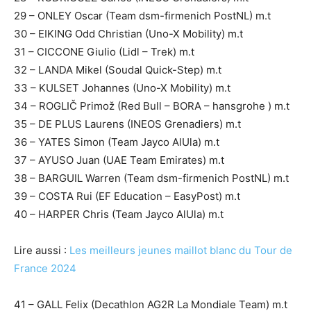
29 – ONLEY Oscar (Team dsm-firmenich PostNL) m.t
30 – EIKING Odd Christian (Uno-X Mobility) m.t
31 – CICCONE Giulio (Lidl – Trek) m.t
32 – LANDA Mikel (Soudal Quick-Step) m.t
33 – KULSET Johannes (Uno-X Mobility) m.t
34 – ROGLIČ Primož (Red Bull – BORA – hansgrohe ) m.t
35 – DE PLUS Laurens (INEOS Grenadiers) m.t
36 – YATES Simon (Team Jayco AlUla) m.t
37 – AYUSO Juan (UAE Team Emirates) m.t
38 – BARGUIL Warren (Team dsm-firmenich PostNL) m.t
39 – COSTA Rui (EF Education – EasyPost) m.t
40 – HARPER Chris (Team Jayco AlUla) m.t
Lire aussi :
Les meilleurs jeunes maillot blanc du Tour de
France 2024
41 – GALL Felix (Decathlon AG2R La Mondiale Team) m.t