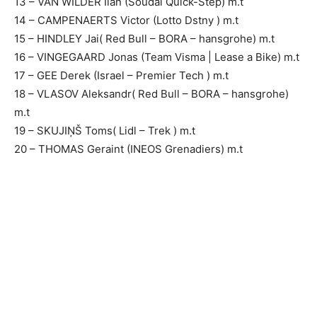
13 – VAN WILDER Ilan (Soudal Quick-Step) m.t
14 – CAMPENAERTS Victor (Lotto Dstny ) m.t
15 – HINDLEY Jai( Red Bull – BORA – hansgrohe) m.t
16 – VINGEGAARD Jonas (Team Visma | Lease a Bike) m.t
17 – GEE Derek (Israel – Premier Tech ) m.t
18 – VLASOV Aleksandr( Red Bull – BORA – hansgrohe)
m.t
19 – SKUJIŅŠ Toms( Lidl – Trek ) m.t
20 – THOMAS Geraint (INEOS Grenadiers) m.t