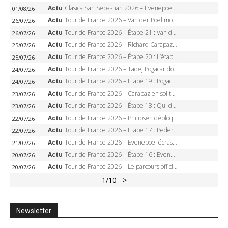
Actu
Clasica San Sebastian 2026 – Evenepoel recordman, 4e victoire, Carapaz battu au sprint
01/08/26
Actu
Tour de France 2026 – Van der Poel monumental à Paris, Pogacar égale le record des cinq sacres
26/07/26
Actu
Tour de France 2026 – Étape 21 : Van der Poel, Pogacar, qui succédera à Wout van Aert sur les Champs-Elysées ?
26/07/26
Actu
Tour de France 2026 – Richard Carapaz roi des Alpes, doublé et maillot à pois, Seixas perd le podium
25/07/26
Actu
Tour de France 2026 – Étape 20 : L’étape reine, Galibier, Sarenne, Alpe d’Huez, qui succédera à Pogacar ?
25/07/26
Actu
Tour de France 2026 – Tadej Pogacar dompte l’Alpe d’Huez, 5e victoire, record de Pantani pulvérisé
24/07/26
Actu
Tour de France 2026 – Étape 19 : Pogacar peut-il enfin dompter l’Alpe d’Huez ?
24/07/26
Actu
Tour de France 2026 – Carapaz en solitaire à Orcières-Merlette, Paret-Peintre à un point du maillot à pois
23/07/26
Actu
Tour de France 2026 – Étape 18 : Qui domptera Orcières-Merlette, première marche vers l’Alpe d’Huez ?
23/07/26
Actu
Tour de France 2026 – Philipsen débloque son compteur à Voiron, Pedersen en danger pour le maillot vert
22/07/26
Actu
Tour de France 2026 – Étape 17 : Pedersen peut-il verrouiller le maillot vert à Voiron ?
22/07/26
Actu
Tour de France 2026 – Evenepoel écrase le chrono d’Évian, Seixas 4e, Lipowitz abandonne
21/07/26
Actu
Tour de France 2026 – Étape 16 : Evenepoel, Pogacar, Ganna… qui domptera le chrono d’Évian pour redessiner le podium ?
20/07/26
Actu
Tour de France 2026 – Le parcours officiel complet : 21 étapes, profils, carte et dates
20/07/26
1
/10
>
Newsletter