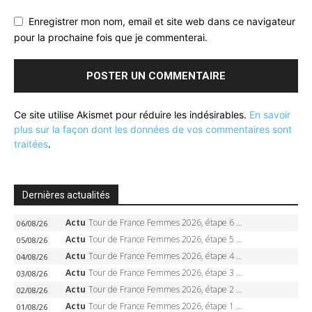
Enregistrer mon nom, email et site web dans ce navigateur
pour la prochaine fois que je commenterai.
Ce site utilise Akismet pour réduire les indésirables.
En savoir
plus sur la façon dont les données de vos commentaires sont
traitées
.
Dernières actualités
Actu
Tour de France Femmes 2026, étape 6 – Kim Le Court-Pienaar gagne à Tournon, Reusser en jaune
06/08/26
Actu
Tour de France Femmes 2026, étape 5 – Demi Vollering gagne à Belleville, Reusser en jaune, Ferrand-Prévot coule
05/08/26
Actu
Tour de France Femmes 2026, étape 4 – Marlen Reusser écrase le chrono, Ferrand-Prévot en crise
04/08/26
Actu
Tour de France Femmes 2026, étape 3 – Sigrid Haugset en solitaire, 88 km d’échappée, maillot jaune
03/08/26
Actu
Tour de France Femmes 2026, étape 2 – Lorena Wiebes doublé à Genève, Markus héroïque, 7e record
02/08/26
Actu
Tour de France Femmes 2026, étape 1 – Lorena Wiebes intouchable à Lausanne, premier maillot jaune
01/08/26