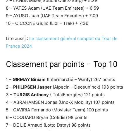
7 – LANDA Mikel( Soudal Quick-Step) + 5:38
8 – YATES Adam (UAE Team Emirates) + 6:59
9 – AYUSO Juan (UAE Team Emirates) + 7:09
10 – CICCONE Giulio (Lidl – Trek) + 7:36
Lire aussi :
Le classement général complet du Tour de
France 2024
Classement par points – Top 10
1 –
GIRMAY Biniam
(Intermarché – Wanty) 267 points
2 –
PHILIPSEN Jasper
(Alpecin – Deceuninck) 193 points
3 –
TURGIS Anthony
( TotalEnergies) 121 points
4 – ABRAHAMSEN Jonas (Uno-X Mobility) 107 points
5 – GAVIRIA Fernando (Movistar Team) 100 points
6 – COQUARD Bryan (Cofidis) 98 points
7 – DE LIE Arnaud (Lotto Dstny) 98 points