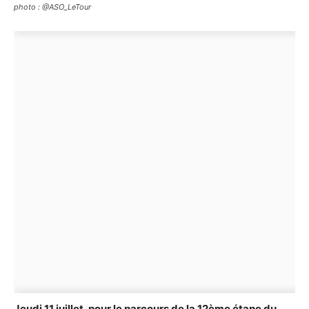
photo : @ASO_LeTour
Jeudi 11 juillet, pour le parcours de la 12ème étape du