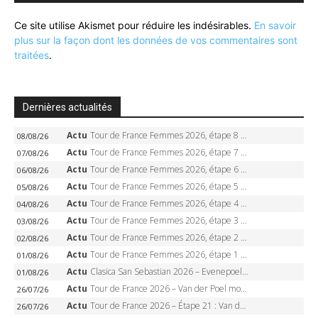
Ce site utilise Akismet pour réduire les indésirables.
En savoir
plus sur la façon dont les données de vos commentaires sont
traitées
.
Dernières actualités
Actu
Tour de France Femmes 2026, étape 8 – Demi Vollering gagne à Nice, reprend le jaune, Niewiadoma à 8 secondes
08/08/26
Actu
Tour de France Femmes 2026, étape 7 – Kasia Niewiadoma gagne le Ventoux, maillot jaune, Reusser et Vollering piégées
07/08/26
Actu
Tour de France Femmes 2026, étape 6 – Kim Le Court-Pienaar gagne à Tournon, Reusser en jaune
06/08/26
Actu
Tour de France Femmes 2026, étape 5 – Demi Vollering gagne à Belleville, Reusser en jaune, Ferrand-Prévot coule
05/08/26
Actu
Tour de France Femmes 2026, étape 4 – Marlen Reusser écrase le chrono, Ferrand-Prévot en crise
04/08/26
Actu
Tour de France Femmes 2026, étape 3 – Sigrid Haugset en solitaire, 88 km d’échappée, maillot jaune
03/08/26
Actu
Tour de France Femmes 2026, étape 2 – Lorena Wiebes doublé à Genève, Markus héroïque, 7e record
02/08/26
Actu
Tour de France Femmes 2026, étape 1 – Lorena Wiebes intouchable à Lausanne, premier maillot jaune
01/08/26
Actu
Clasica San Sebastian 2026 – Evenepoel recordman, 4e victoire, Carapaz battu au sprint
01/08/26
Actu
Tour de France 2026 – Van der Poel monumental à Paris, Pogacar égale le record des cinq sacres
26/07/26
Actu
Tour de France 2026 – Étape 21 : Van der Poel, Pogacar, qui succédera à Wout van Aert sur les Champs-Elysées ?
26/07/26