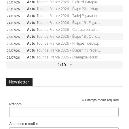
Actu
Tour de France 2026 – Richard Carapaz roi des Alpes, doublé et maillot à pois, Seixas perd le podium
25/07/26
Actu
Tour de France 2026 – Étape 20 : L’étape reine, Galibier, Sarenne, Alpe d’Huez, qui succédera à Pogacar ?
25/07/26
Actu
Tour de France 2026 – Tadej Pogacar dompte l’Alpe d’Huez, 5e victoire, record de Pantani pulvérisé
24/07/26
Actu
Tour de France 2026 – Étape 19 : Pogacar peut-il enfin dompter l’Alpe d’Huez ?
24/07/26
Actu
Tour de France 2026 – Carapaz en solitaire à Orcières-Merlette, Paret-Peintre à un point du maillot à pois
23/07/26
Actu
Tour de France 2026 – Étape 18 : Qui domptera Orcières-Merlette, première marche vers l’Alpe d’Huez ?
23/07/26
Actu
Tour de France 2026 – Philipsen débloque son compteur à Voiron, Pedersen en danger pour le maillot vert
22/07/26
Actu
Tour de France 2026 – Étape 17 : Pedersen peut-il verrouiller le maillot vert à Voiron ?
22/07/26
Actu
Tour de France 2026 – Evenepoel écrase le chrono d’Évian, Seixas 4e, Lipowitz abandonne
21/07/26
1
/10
>
Newsletter
*
Champs requis required
Prénom
Addresse e-mail
*