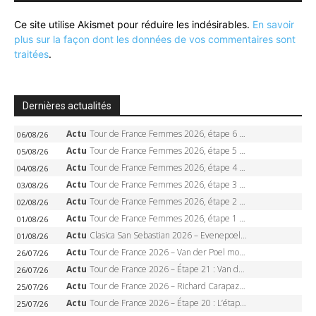
Ce site utilise Akismet pour réduire les indésirables.
En savoir
plus sur la façon dont les données de vos commentaires sont
traitées
.
Dernières actualités
Actu
Tour de France Femmes 2026, étape 6 – Kim Le Court-Pienaar gagne à Tournon, Reusser en jaune
06/08/26
Actu
Tour de France Femmes 2026, étape 5 – Demi Vollering gagne à Belleville, Reusser en jaune, Ferrand-Prévot coule
05/08/26
Actu
Tour de France Femmes 2026, étape 4 – Marlen Reusser écrase le chrono, Ferrand-Prévot en crise
04/08/26
Actu
Tour de France Femmes 2026, étape 3 – Sigrid Haugset en solitaire, 88 km d’échappée, maillot jaune
03/08/26
Actu
Tour de France Femmes 2026, étape 2 – Lorena Wiebes doublé à Genève, Markus héroïque, 7e record
02/08/26
Actu
Tour de France Femmes 2026, étape 1 – Lorena Wiebes intouchable à Lausanne, premier maillot jaune
01/08/26
Actu
Clasica San Sebastian 2026 – Evenepoel recordman, 4e victoire, Carapaz battu au sprint
01/08/26
Actu
Tour de France 2026 – Van der Poel monumental à Paris, Pogacar égale le record des cinq sacres
26/07/26
Actu
Tour de France 2026 – Étape 21 : Van der Poel, Pogacar, qui succédera à Wout van Aert sur les Champs-Elysées ?
26/07/26
Actu
Tour de France 2026 – Richard Carapaz roi des Alpes, doublé et maillot à pois, Seixas perd le podium
25/07/26
Actu
Tour de France 2026 – Étape 20 : L’étape reine, Galibier, Sarenne, Alpe d’Huez, qui succédera à Pogacar ?
25/07/26