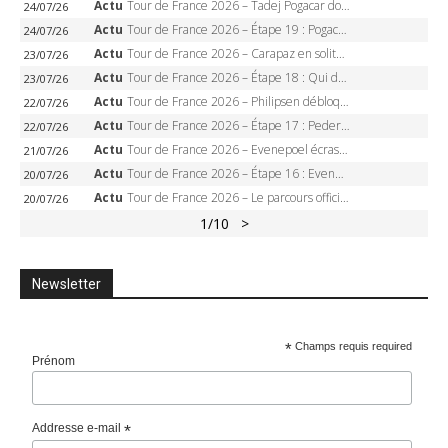
Actu
Tour de France 2026 – Tadej Pogacar dompte l’Alpe d’Huez, 5e victoire, record de Pantani pulvérisé
24/07/26
Actu
Tour de France 2026 – Étape 19 : Pogacar peut-il enfin dompter l’Alpe d’Huez ?
24/07/26
Actu
Tour de France 2026 – Carapaz en solitaire à Orcières-Merlette, Paret-Peintre à un point du maillot à pois
23/07/26
Actu
Tour de France 2026 – Étape 18 : Qui domptera Orcières-Merlette, première marche vers l’Alpe d’Huez ?
23/07/26
Actu
Tour de France 2026 – Philipsen débloque son compteur à Voiron, Pedersen en danger pour le maillot vert
22/07/26
Actu
Tour de France 2026 – Étape 17 : Pedersen peut-il verrouiller le maillot vert à Voiron ?
22/07/26
Actu
Tour de France 2026 – Evenepoel écrase le chrono d’Évian, Seixas 4e, Lipowitz abandonne
21/07/26
Actu
Tour de France 2026 – Étape 16 : Evenepoel, Pogacar, Ganna… qui domptera le chrono d’Évian pour redessiner le podium ?
20/07/26
Actu
Tour de France 2026 – Le parcours officiel complet : 21 étapes, profils, carte et dates
20/07/26
1
/10
>
Newsletter
*
Champs requis required
Prénom
Addresse e-mail
*