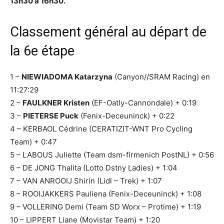
13h30 à 16h30.
Classement général au départ de
la 6e étape
1 –
NIEWIADOMA Katarzyna
(Canyon//SRAM Racing) en
11:27:29
2 –
FAULKNER Kristen
(EF-Oatly-Cannondale) + 0:19
3 –
PIETERSE Puck
(Fenix-Deceuninck) + 0:22
4 – KERBAOL Cédrine (CERATIZIT-WNT Pro Cycling
Team) + 0:47
5 – LABOUS Juliette (Team dsm-firmenich PostNL) + 0:56
6 – DE JONG Thalita (Lotto Dstny Ladies) + 1:04
7 – VAN ANROOIJ Shirin (Lidl – Trek) + 1:07
8 – ROOIJAKKERS Pauliena (Fenix-Deceuninck) + 1:08
9 – VOLLERING Demi (Team SD Worx – Protime) + 1:19
10 – LIPPERT Liane (Movistar Team) + 1:20