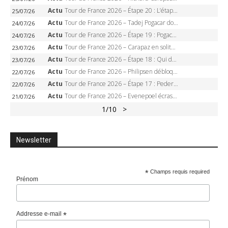
Actu
Tour de France 2026 – Étape 20 : L’étape reine, Galibier, Sarenne, Alpe d’Huez, qui succédera à Pogacar ?
25/07/26
Actu
Tour de France 2026 – Tadej Pogacar dompte l’Alpe d’Huez, 5e victoire, record de Pantani pulvérisé
24/07/26
Actu
Tour de France 2026 – Étape 19 : Pogacar peut-il enfin dompter l’Alpe d’Huez ?
24/07/26
Actu
Tour de France 2026 – Carapaz en solitaire à Orcières-Merlette, Paret-Peintre à un point du maillot à pois
23/07/26
Actu
Tour de France 2026 – Étape 18 : Qui domptera Orcières-Merlette, première marche vers l’Alpe d’Huez ?
23/07/26
Actu
Tour de France 2026 – Philipsen débloque son compteur à Voiron, Pedersen en danger pour le maillot vert
22/07/26
Actu
Tour de France 2026 – Étape 17 : Pedersen peut-il verrouiller le maillot vert à Voiron ?
22/07/26
Actu
Tour de France 2026 – Evenepoel écrase le chrono d’Évian, Seixas 4e, Lipowitz abandonne
21/07/26
1
/10
>
Newsletter
*
Champs requis required
Prénom
Addresse e-mail
*