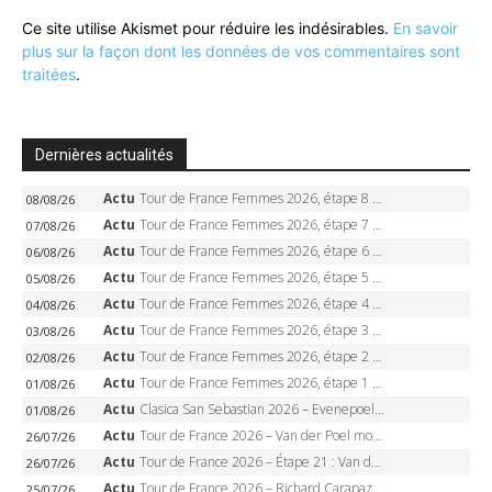
Ce site utilise Akismet pour réduire les indésirables.
En savoir
plus sur la façon dont les données de vos commentaires sont
traitées
.
Dernières actualités
Actu
Tour de France Femmes 2026, étape 8 – Demi Vollering gagne à Nice, reprend le jaune, Niewiadoma à 8 secondes
08/08/26
Actu
Tour de France Femmes 2026, étape 7 – Kasia Niewiadoma gagne le Ventoux, maillot jaune, Reusser et Vollering piégées
07/08/26
Actu
Tour de France Femmes 2026, étape 6 – Kim Le Court-Pienaar gagne à Tournon, Reusser en jaune
06/08/26
Actu
Tour de France Femmes 2026, étape 5 – Demi Vollering gagne à Belleville, Reusser en jaune, Ferrand-Prévot coule
05/08/26
Actu
Tour de France Femmes 2026, étape 4 – Marlen Reusser écrase le chrono, Ferrand-Prévot en crise
04/08/26
Actu
Tour de France Femmes 2026, étape 3 – Sigrid Haugset en solitaire, 88 km d’échappée, maillot jaune
03/08/26
Actu
Tour de France Femmes 2026, étape 2 – Lorena Wiebes doublé à Genève, Markus héroïque, 7e record
02/08/26
Actu
Tour de France Femmes 2026, étape 1 – Lorena Wiebes intouchable à Lausanne, premier maillot jaune
01/08/26
Actu
Clasica San Sebastian 2026 – Evenepoel recordman, 4e victoire, Carapaz battu au sprint
01/08/26
Actu
Tour de France 2026 – Van der Poel monumental à Paris, Pogacar égale le record des cinq sacres
26/07/26
Actu
Tour de France 2026 – Étape 21 : Van der Poel, Pogacar, qui succédera à Wout van Aert sur les Champs-Elysées ?
26/07/26
Actu
Tour de France 2026 – Richard Carapaz roi des Alpes, doublé et maillot à pois, Seixas perd le podium
25/07/26