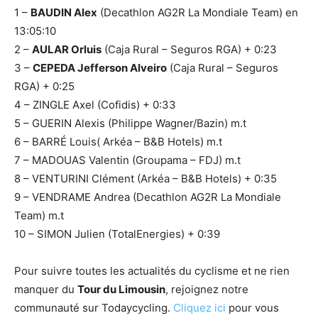
1 –
BAUDIN Alex
(Decathlon AG2R La Mondiale Team) en
13:05:10
2 –
AULAR Orluis
(Caja Rural – Seguros RGA) + 0:23
3 –
CEPEDA Jefferson Alveiro
(Caja Rural – Seguros
RGA) + 0:25
4 – ZINGLE Axel (Cofidis) + 0:33
5 – GUERIN Alexis (Philippe Wagner/Bazin) m.t
6 – BARRÉ Louis( Arkéa – B&B Hotels) m.t
7 – MADOUAS Valentin (Groupama – FDJ) m.t
8 – VENTURINI Clément (Arkéa – B&B Hotels) + 0:35
9 – VENDRAME Andrea (Decathlon AG2R La Mondiale
Team) m.t
10 – SIMON Julien (TotalEnergies) + 0:39
Pour suivre toutes les actualités du cyclisme et ne rien
manquer du
Tour du Limousin
, rejoignez notre
communauté sur Todaycycling.
Cliquez ici
pour vous