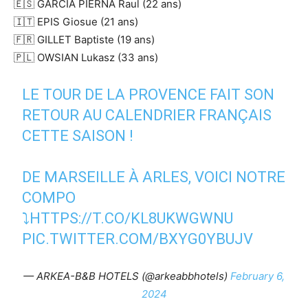
🇪🇸 GARCIA PIERNA Raul (22 ans)
🇮🇹 EPIS Giosue (21 ans)
🇫🇷 GILLET Baptiste (19 ans)
🇵🇱 OWSIAN Lukasz (33 ans)
LE TOUR DE LA PROVENCE FAIT SON
RETOUR AU CALENDRIER FRANÇAIS
CETTE SAISON !
DE MARSEILLE À ARLES, VOICI NOTRE
COMPO
⤵️
HTTPS://T.CO/KL8UKWGWNU
PIC.TWITTER.COM/BXYG0YBUJV
— ARKEA-B&B HOTELS (@arkeabbhotels)
February 6,
2024