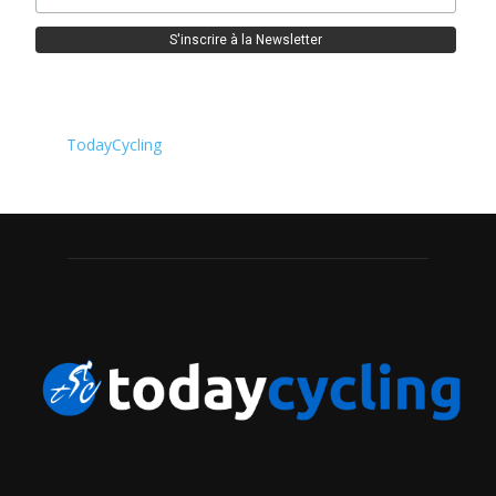
TodayCycling