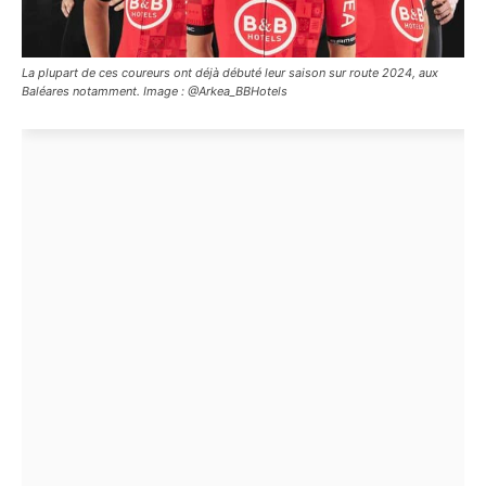
La plupart de ces coureurs ont déjà débuté leur saison sur route 2024, aux
Baléares notamment. Image : @Arkea_BBHotels