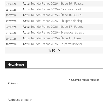
Actu
Tour de France 2026 – Étape 19 : Pogacar peut-il enfin dompter l’Alpe d’Huez ?
24/07/26
Actu
Tour de France 2026 – Carapaz en solitaire à Orcières-Merlette, Paret-Peintre à un point du maillot à pois
23/07/26
Actu
Tour de France 2026 – Étape 18 : Qui domptera Orcières-Merlette, première marche vers l’Alpe d’Huez ?
23/07/26
Actu
Tour de France 2026 – Philipsen débloque son compteur à Voiron, Pedersen en danger pour le maillot vert
22/07/26
Actu
Tour de France 2026 – Étape 17 : Pedersen peut-il verrouiller le maillot vert à Voiron ?
22/07/26
Actu
Tour de France 2026 – Evenepoel écrase le chrono d’Évian, Seixas 4e, Lipowitz abandonne
21/07/26
Actu
Tour de France 2026 – Étape 16 : Evenepoel, Pogacar, Ganna… qui domptera le chrono d’Évian pour redessiner le podium ?
20/07/26
Actu
Tour de France 2026 – Le parcours officiel complet : 21 étapes, profils, carte et dates
20/07/26
1
/10
>
Newsletter
*
Champs requis required
Prénom
Addresse e-mail
*