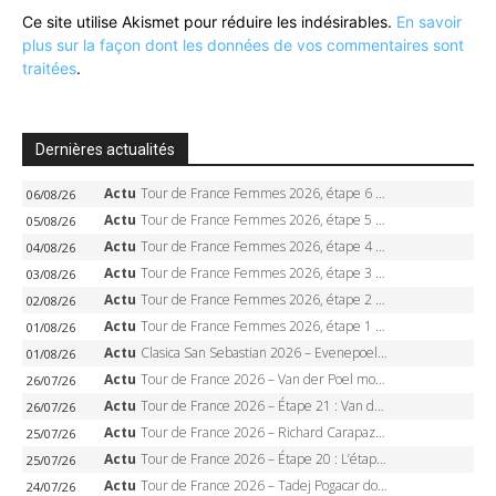
Ce site utilise Akismet pour réduire les indésirables.
En savoir
plus sur la façon dont les données de vos commentaires sont
traitées
.
Dernières actualités
Actu
Tour de France Femmes 2026, étape 6 – Kim Le Court-Pienaar gagne à Tournon, Reusser en jaune
06/08/26
Actu
Tour de France Femmes 2026, étape 5 – Demi Vollering gagne à Belleville, Reusser en jaune, Ferrand-Prévot coule
05/08/26
Actu
Tour de France Femmes 2026, étape 4 – Marlen Reusser écrase le chrono, Ferrand-Prévot en crise
04/08/26
Actu
Tour de France Femmes 2026, étape 3 – Sigrid Haugset en solitaire, 88 km d’échappée, maillot jaune
03/08/26
Actu
Tour de France Femmes 2026, étape 2 – Lorena Wiebes doublé à Genève, Markus héroïque, 7e record
02/08/26
Actu
Tour de France Femmes 2026, étape 1 – Lorena Wiebes intouchable à Lausanne, premier maillot jaune
01/08/26
Actu
Clasica San Sebastian 2026 – Evenepoel recordman, 4e victoire, Carapaz battu au sprint
01/08/26
Actu
Tour de France 2026 – Van der Poel monumental à Paris, Pogacar égale le record des cinq sacres
26/07/26
Actu
Tour de France 2026 – Étape 21 : Van der Poel, Pogacar, qui succédera à Wout van Aert sur les Champs-Elysées ?
26/07/26
Actu
Tour de France 2026 – Richard Carapaz roi des Alpes, doublé et maillot à pois, Seixas perd le podium
25/07/26
Actu
Tour de France 2026 – Étape 20 : L’étape reine, Galibier, Sarenne, Alpe d’Huez, qui succédera à Pogacar ?
25/07/26
Actu
Tour de France 2026 – Tadej Pogacar dompte l’Alpe d’Huez, 5e victoire, record de Pantani pulvérisé
24/07/26