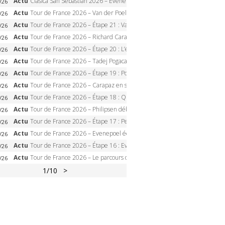
Actu
Clasica San Sebastian 2026 – Evenepoel recordman, 4e victoire, Carapaz battu au sprint
/26
Actu
Tour de France 2026 – Van der Poel monumental à Paris, Pogacar égale le record des cinq sacres
/26
Actu
Tour de France 2026 – Étape 21 : Van der Poel, Pogacar, qui succédera à Wout van Aert sur les Champs-Elysées ?
/26
Actu
Tour de France 2026 – Richard Carapaz roi des Alpes, doublé et maillot à pois, Seixas perd le podium
/26
Actu
Tour de France 2026 – Étape 20 : L’étape reine, Galibier, Sarenne, Alpe d’Huez, qui succédera à Pogacar ?
/26
Actu
Tour de France 2026 – Tadej Pogacar dompte l’Alpe d’Huez, 5e victoire, record de Pantani pulvérisé
/26
Actu
Tour de France 2026 – Étape 19 : Pogacar peut-il enfin dompter l’Alpe d’Huez ?
/26
Actu
Tour de France 2026 – Carapaz en solitaire à Orcières-Merlette, Paret-Peintre à un point du maillot à pois
/26
Actu
Tour de France 2026 – Étape 18 : Qui domptera Orcières-Merlette, première marche vers l’Alpe d’Huez ?
/26
Actu
Tour de France 2026 – Philipsen débloque son compteur à Voiron, Pedersen en danger pour le maillot vert
/26
Actu
Tour de France 2026 – Étape 17 : Pedersen peut-il verrouiller le maillot vert à Voiron ?
/26
Actu
Tour de France 2026 – Evenepoel écrase le chrono d’Évian, Seixas 4e, Lipowitz abandonne
/26
Actu
Tour de France 2026 – Étape 16 : Evenepoel, Pogacar, Ganna… qui domptera le chrono d’Évian pour redessiner le podium ?
/26
Actu
Tour de France 2026 – Le parcours officiel complet : 21 étapes, profils, carte et dates
/26
1
/10
>