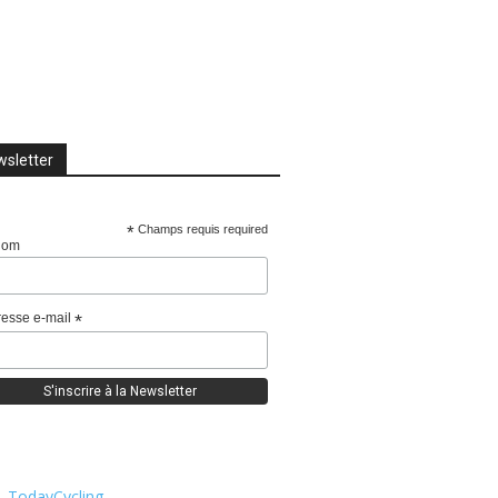
sletter
*
Champs requis required
nom
esse e-mail
*
TodayCycling