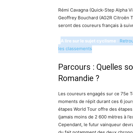
Rémi Cavagna (Quick-Step Alpha Vi
Geoffrey Bouchard (AG2R Citroën Te
seront des coureurs français à sui
A lire sur le sujet cyclisme
:
Retrou
les classements
Parcours : Quelles so
Romandie ?
Les coureurs engagés sur ce 75e T
moments de répit durant ces 6 jours
étapes World Tour offre des étapes
(jamais moins de 2 600 mètres à l’e
Cependant, le futur vainqueur devra
du fait notamment des deux chronos