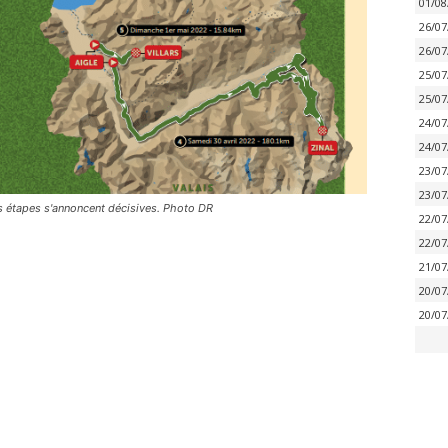
01/08
26/07
26/07
25/07
25/07
24/07
24/07
23/07
23/07
s étapes s'annoncent décisives. Photo DR
22/07
22/07
21/07
20/07
20/07