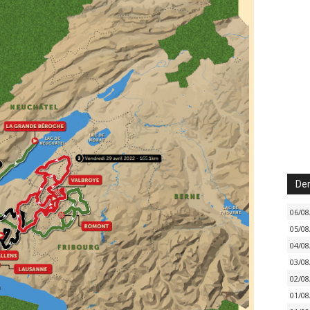
Der
06/08
05/08
04/08
03/08
02/08
01/08