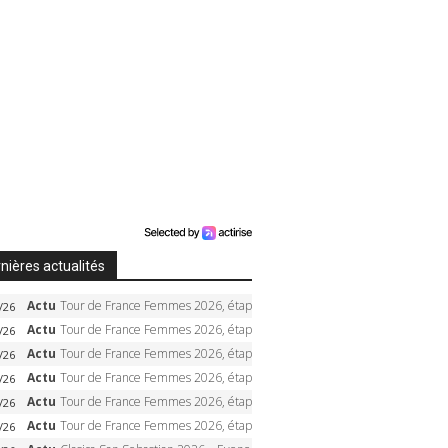
nières actualités
Actu
Tour de France Femmes 2026, étape 6 – Kim Le Court-Pienaar gagne à Tournon, Reusser en jaune
/26
Actu
Tour de France Femmes 2026, étape 5 – Demi Vollering gagne à Belleville, Reusser en jaune, Ferrand-Prévot coule
/26
Actu
Tour de France Femmes 2026, étape 4 – Marlen Reusser écrase le chrono, Ferrand-Prévot en crise
/26
Actu
Tour de France Femmes 2026, étape 3 – Sigrid Haugset en solitaire, 88 km d’échappée, maillot jaune
/26
Actu
Tour de France Femmes 2026, étape 2 – Lorena Wiebes doublé à Genève, Markus héroïque, 7e record
/26
Actu
Tour de France Femmes 2026, étape 1 – Lorena Wiebes intouchable à Lausanne, premier maillot jaune
/26