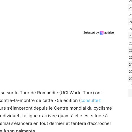
2
2
2
2
2
2
2
2
2
2
2
2
1
rse sur le Tour de Romandie (UCI World Tour) ont
ontre-la-montre de cette 75e édition (
consultez
eurs s’élanceront depuis le Centre mondial du cyclisme
ndividuel. La ligne d’arrivée quant à elle est située à
sma) s’élancera en tout dernier et tentera d’accrocher
se à son palmarès.