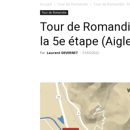
Accueil
Tour de Romandie
Tour de Romandie : Pré
Tour de Romandie
Tour de Romandie
la 5e étape (Aigle
Par
Laurent DEVERNET
-
01/05/2022