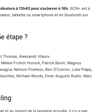
ébutera à 13h45 pour s’achever à 16h
. GCN+ est à
inateur, tablette ou smartphone et en bluetooth sur
5e étape ?
int Thomas, Aleksandr Vlasov
 Mikkel Frolich Honoré, Patrick Bevin, Magnus
Cavagna, Neilson Powless, Ben O’Connor, Luke Plapp,
Geschke, Michael Woods, Einer Augusto Rubio, Marc
ling
el et au regard de la semaine écoulée, il n’y a pas