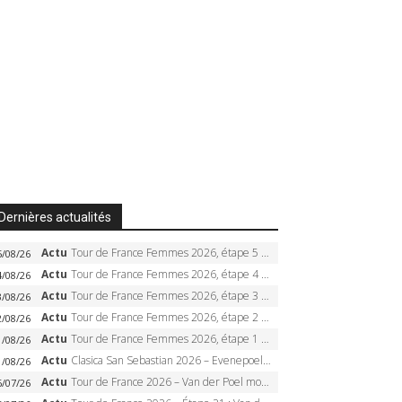
Dernières actualités
Actu
Tour de France Femmes 2026, étape 5 – Demi Vollering gagne à Belleville, Reusser en jaune, Ferrand-Prévot coule
5/08/26
Actu
Tour de France Femmes 2026, étape 4 – Marlen Reusser écrase le chrono, Ferrand-Prévot en crise
4/08/26
Actu
Tour de France Femmes 2026, étape 3 – Sigrid Haugset en solitaire, 88 km d’échappée, maillot jaune
3/08/26
Actu
Tour de France Femmes 2026, étape 2 – Lorena Wiebes doublé à Genève, Markus héroïque, 7e record
2/08/26
Actu
Tour de France Femmes 2026, étape 1 – Lorena Wiebes intouchable à Lausanne, premier maillot jaune
1/08/26
Actu
Clasica San Sebastian 2026 – Evenepoel recordman, 4e victoire, Carapaz battu au sprint
1/08/26
Actu
Tour de France 2026 – Van der Poel monumental à Paris, Pogacar égale le record des cinq sacres
6/07/26