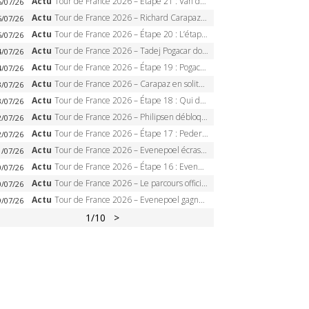
Actu
Tour de France 2026 – Étape 21 : Van der Poel, Pogacar, qui succédera à Wout van Aert sur les Champs-Elysées ?
6/07/26
Actu
Tour de France 2026 – Richard Carapaz roi des Alpes, doublé et maillot à pois, Seixas perd le podium
5/07/26
Actu
Tour de France 2026 – Étape 20 : L’étape reine, Galibier, Sarenne, Alpe d’Huez, qui succédera à Pogacar ?
5/07/26
Actu
Tour de France 2026 – Tadej Pogacar dompte l’Alpe d’Huez, 5e victoire, record de Pantani pulvérisé
4/07/26
Actu
Tour de France 2026 – Étape 19 : Pogacar peut-il enfin dompter l’Alpe d’Huez ?
4/07/26
Actu
Tour de France 2026 – Carapaz en solitaire à Orcières-Merlette, Paret-Peintre à un point du maillot à pois
3/07/26
Actu
Tour de France 2026 – Étape 18 : Qui domptera Orcières-Merlette, première marche vers l’Alpe d’Huez ?
3/07/26
Actu
Tour de France 2026 – Philipsen débloque son compteur à Voiron, Pedersen en danger pour le maillot vert
2/07/26
Actu
Tour de France 2026 – Étape 17 : Pedersen peut-il verrouiller le maillot vert à Voiron ?
2/07/26
Actu
Tour de France 2026 – Evenepoel écrase le chrono d’Évian, Seixas 4e, Lipowitz abandonne
1/07/26
Actu
Tour de France 2026 – Étape 16 : Evenepoel, Pogacar, Ganna… qui domptera le chrono d’Évian pour redessiner le podium ?
0/07/26
Actu
Tour de France 2026 – Le parcours officiel complet : 21 étapes, profils, carte et dates
0/07/26
Actu
Tour de France 2026 – Evenepoel gagne à Solaison, Vingegaard abandonne, Pogacar toujours en jaune
9/07/26
1
/10
>