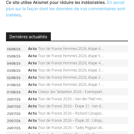
Ce site utilise Akismet pour réduire les indésirables.
En savoir
plus sur la façon dont les données de vos commentaires sont
traitées
.
Dernières actualités
Actu
Tour de France Femmes 2026, étape 6 – Kim Le Court-Pienaar gagne à Tournon, Reusser en jaune
06/08/26
Actu
Tour de France Femmes 2026, étape 5 – Demi Vollering gagne à Belleville, Reusser en jaune, Ferrand-Prévot coule
05/08/26
Actu
Tour de France Femmes 2026, étape 4 – Marlen Reusser écrase le chrono, Ferrand-Prévot en crise
04/08/26
Actu
Tour de France Femmes 2026, étape 3 – Sigrid Haugset en solitaire, 88 km d’échappée, maillot jaune
03/08/26
Actu
Tour de France Femmes 2026, étape 2 – Lorena Wiebes doublé à Genève, Markus héroïque, 7e record
02/08/26
Actu
Tour de France Femmes 2026, étape 1 – Lorena Wiebes intouchable à Lausanne, premier maillot jaune
01/08/26
Actu
Clasica San Sebastian 2026 – Evenepoel recordman, 4e victoire, Carapaz battu au sprint
01/08/26
Actu
Tour de France 2026 – Van der Poel monumental à Paris, Pogacar égale le record des cinq sacres
26/07/26
Actu
Tour de France 2026 – Étape 21 : Van der Poel, Pogacar, qui succédera à Wout van Aert sur les Champs-Elysées ?
26/07/26
Actu
Tour de France 2026 – Richard Carapaz roi des Alpes, doublé et maillot à pois, Seixas perd le podium
25/07/26
Actu
Tour de France 2026 – Étape 20 : L’étape reine, Galibier, Sarenne, Alpe d’Huez, qui succédera à Pogacar ?
25/07/26
Actu
Tour de France 2026 – Tadej Pogacar dompte l’Alpe d’Huez, 5e victoire, record de Pantani pulvérisé
24/07/26