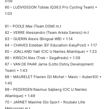
0:56
60 – LUDVIGSSON Tobias (Q36.5 Pro Cycling Team) +
1:03
61 – POOLE Max (Team DSM) m.t
62 – VERRE Alessandro (Team Arkéa Samsic) m.t
63 – GUERIN Alexis (Bingoal WB) + 1:14
64 – CHAVES Esteban (EF Education-EasyPost) + 1:17
65 – JOALLAND Yaël (CIC U Nantes Atlantique) + 1:33
66 – KIRSCH Alex (Trek – Segafredo) + 1:39
67 – VAN DE PAAR Jarne (Lotto Dstny Development
Team) + 1:43
68 – MAURELET Flavien (St Michel – Mavic – Auber93) +
1:45
69 – PEDERSEN Rasmus Søjberg (CIC U Nantes
Atlantique) + 1:49
70 – JARNET Maxime (Go Sport – Roubaix Lille
Métropole) m.t