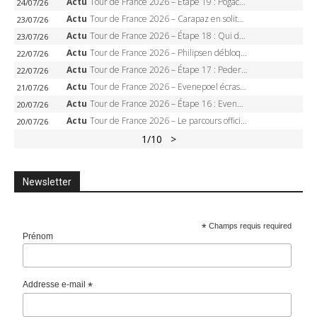
Actu
Tour de France 2026 – Étape 19 : Pogacar peut-il enfin dompter l’Alpe d’Huez ?
24/07/26
Actu
Tour de France 2026 – Carapaz en solitaire à Orcières-Merlette, Paret-Peintre à un point du maillot à pois
23/07/26
Actu
Tour de France 2026 – Étape 18 : Qui domptera Orcières-Merlette, première marche vers l’Alpe d’Huez ?
23/07/26
Actu
Tour de France 2026 – Philipsen débloque son compteur à Voiron, Pedersen en danger pour le maillot vert
22/07/26
Actu
Tour de France 2026 – Étape 17 : Pedersen peut-il verrouiller le maillot vert à Voiron ?
22/07/26
Actu
Tour de France 2026 – Evenepoel écrase le chrono d’Évian, Seixas 4e, Lipowitz abandonne
21/07/26
Actu
Tour de France 2026 – Étape 16 : Evenepoel, Pogacar, Ganna… qui domptera le chrono d’Évian pour redessiner le podium ?
20/07/26
Actu
Tour de France 2026 – Le parcours officiel complet : 21 étapes, profils, carte et dates
20/07/26
1
/10
>
Newsletter
*
Champs requis required
Prénom
Addresse e-mail
*