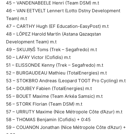
45 – VANDENABEELE Henri (Team DSM) m.t
46 – VAN EETVELT Lennert (Lotto Dstny Development
Team) m.t
47 – CARTHY Hugh (EF Education-EasyPost) m.t
48 – LÓPEZ Harold Martín (Astana Qazaqstan
Development Team) m.t
49 – SKUJIŅŠ Toms (Trek – Segafredo) m.t
50 – LAFAY Victor (Cofidis) m.t
51 – ELISSONDE Kenny (Trek – Segafredo) m.t
52 – BURGAUDEAU Mathieu (TotalEnergies) m.t
53 – STOKBRO Andreas (Leopard TOGT Pro Cycling) m.t
54 – DOUBEY Fabien (TotalEnergies) m.t
55 – BOUET Maxime (Team Arkéa Samsic) m.t
56 – STORK Florian (Team DSM) m.t
57 – URRUTY Maxime (Nice Métropole Côte d’Azur) m.t
58 – THOMAS Benjamin (Cofidis) + 0:45
59 – COUANON Jonathan (Nice Métropole Côte d’Azur) +