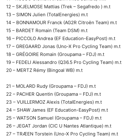
12 – SKJELMOSE Mattias (Trek – Segafredo ) m.t
13 – SIMON Julien (TotalEnergies) m.t
14 – BONNAMOUR Franck (AG2R Citroën Team) m.t
15 – BARDET Romain (Team DSM) m.t
16 – PICCOLO Andrea (EF Education-EasyPost) m.t
17 – GREGAARD Jonas (Uno-X Pro Cycling Team) m.t
18 – GRÉGOIRE Romain (Groupama – FDJ) m.t
19 – FEDELI Alessandro (Q36.5 Pro Cycling Team) m.t
20 – MERTZ Rémy (Bingoal WB) m.t
21 – MOLARD Rudy (Groupama – FDJ) m.t
22 – PACHER Quentin (Groupama – FDJ) m.t
23 – VUILLERMOZ Alexis (TotalEnergies) m.t
24 – SHAW James (EF Education-EasyPost) m.t
25 – WATSON Samuel (Groupama – FDJ) m.t
26 – JEGAT Jordan (CIC U Nantes Atlantique) m.t
27 – TRÆEN Torstein (Uno-X Pro Cycling Team) m.t