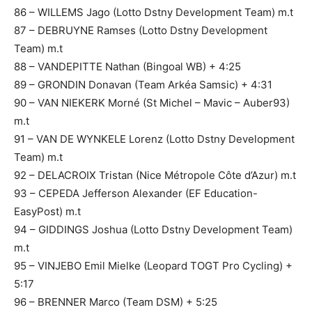
86 – WILLEMS Jago (Lotto Dstny Development Team) m.t
87 – DEBRUYNE Ramses (Lotto Dstny Development
Team) m.t
88 – VANDEPITTE Nathan (Bingoal WB) + 4:25
89 – GRONDIN Donavan (Team Arkéa Samsic) + 4:31
90 – VAN NIEKERK Morné (St Michel – Mavic – Auber93)
m.t
91 – VAN DE WYNKELE Lorenz (Lotto Dstny Development
Team) m.t
92 – DELACROIX Tristan (Nice Métropole Côte d’Azur) m.t
93 – CEPEDA Jefferson Alexander (EF Education-
EasyPost) m.t
94 – GIDDINGS Joshua (Lotto Dstny Development Team)
m.t
95 – VINJEBO Emil Mielke (Leopard TOGT Pro Cycling) +
5:17
96 – BRENNER Marco (Team DSM) + 5:25