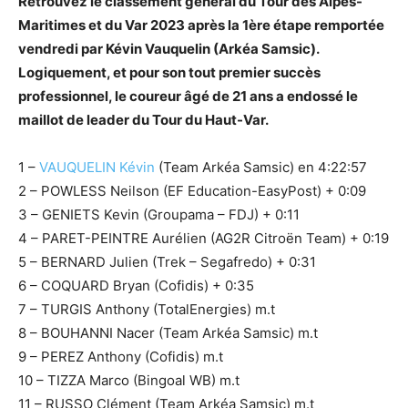
Retrouvez le classement général du Tour des Alpes-
Maritimes et du Var 2023 après la 1ère étape remportée
vendredi par Kévin Vauquelin (Arkéa Samsic).
Logiquement, et pour son tout premier succès
professionnel, le coureur âgé de 21 ans a endossé le
maillot de leader du Tour du Haut-Var.
1 –
VAUQUELIN Kévin
(Team Arkéa Samsic) en 4:22:57
2 – POWLESS Neilson (EF Education-EasyPost) + 0:09
3 – GENIETS Kevin (Groupama – FDJ) + 0:11
4 – PARET-PEINTRE Aurélien (AG2R Citroën Team) + 0:19
5 – BERNARD Julien (Trek – Segafredo) + 0:31
6 – COQUARD Bryan (Cofidis) + 0:35
7 – TURGIS Anthony (TotalEnergies) m.t
8 – BOUHANNI Nacer (Team Arkéa Samsic) m.t
9 – PEREZ Anthony (Cofidis) m.t
10 – TIZZA Marco (Bingoal WB) m.t
11 – RUSSO Clément (Team Arkéa Samsic) m.t