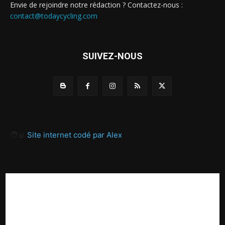
Envie de rejoindre notre rédaction ? Contactez-nous :
contact@todaycycling.com
SUIVEZ-NOUS
🧑‍💻
Site internet codé par Alex
A propos
Contact
Proposer un article
Recrutement / Offres d’emploi
Mentions légales
Politique de confidentialité