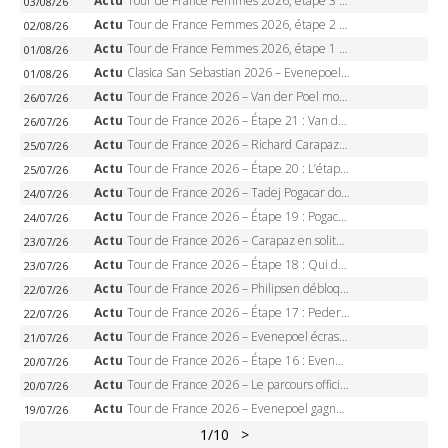
Actu
Tour de France Femmes 2026, étape 3 – Sigrid Haugset en solitaire, 88 km d’échappée, maillot jaune
03/08/26
Actu
Tour de France Femmes 2026, étape 2 – Lorena Wiebes doublé à Genève, Markus héroïque, 7e record
02/08/26
Actu
Tour de France Femmes 2026, étape 1 – Lorena Wiebes intouchable à Lausanne, premier maillot jaune
01/08/26
Actu
Clasica San Sebastian 2026 – Evenepoel recordman, 4e victoire, Carapaz battu au sprint
01/08/26
Actu
Tour de France 2026 – Van der Poel monumental à Paris, Pogacar égale le record des cinq sacres
26/07/26
Actu
Tour de France 2026 – Étape 21 : Van der Poel, Pogacar, qui succédera à Wout van Aert sur les Champs-Elysées ?
26/07/26
Actu
Tour de France 2026 – Richard Carapaz roi des Alpes, doublé et maillot à pois, Seixas perd le podium
25/07/26
Actu
Tour de France 2026 – Étape 20 : L’étape reine, Galibier, Sarenne, Alpe d’Huez, qui succédera à Pogacar ?
25/07/26
Actu
Tour de France 2026 – Tadej Pogacar dompte l’Alpe d’Huez, 5e victoire, record de Pantani pulvérisé
24/07/26
Actu
Tour de France 2026 – Étape 19 : Pogacar peut-il enfin dompter l’Alpe d’Huez ?
24/07/26
Actu
Tour de France 2026 – Carapaz en solitaire à Orcières-Merlette, Paret-Peintre à un point du maillot à pois
23/07/26
Actu
Tour de France 2026 – Étape 18 : Qui domptera Orcières-Merlette, première marche vers l’Alpe d’Huez ?
23/07/26
Actu
Tour de France 2026 – Philipsen débloque son compteur à Voiron, Pedersen en danger pour le maillot vert
22/07/26
Actu
Tour de France 2026 – Étape 17 : Pedersen peut-il verrouiller le maillot vert à Voiron ?
22/07/26
Actu
Tour de France 2026 – Evenepoel écrase le chrono d’Évian, Seixas 4e, Lipowitz abandonne
21/07/26
Actu
Tour de France 2026 – Étape 16 : Evenepoel, Pogacar, Ganna… qui domptera le chrono d’Évian pour redessiner le podium ?
20/07/26
Actu
Tour de France 2026 – Le parcours officiel complet : 21 étapes, profils, carte et dates
20/07/26
Actu
Tour de France 2026 – Evenepoel gagne à Solaison, Vingegaard abandonne, Pogacar toujours en jaune
19/07/26
1
/10
>