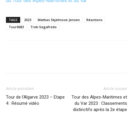
du Tour des Alpes-Maritimes et du Var
TAGS
2023
Mattias Skjelmose Jensen
Réactions
Tour0683
Trek-Segafredo
Article précédent
Article suivant
Tour de l’Algarve 2023 – Etape
Tour des Alpes-Maritimes et
4 : Résumé vidéo
du Var 2023 : Classements
distinctifs après la 2e étape