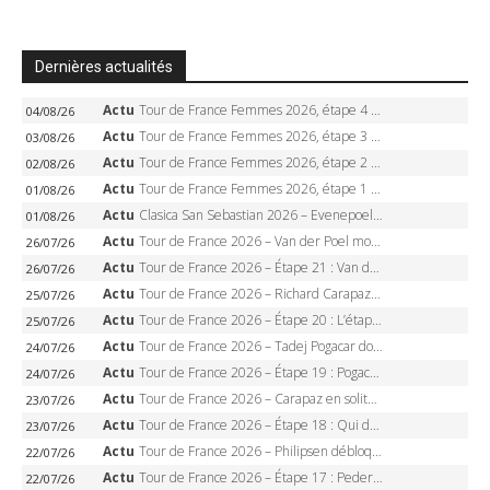
Dernières actualités
Actu
Tour de France Femmes 2026, étape 4 – Marlen Reusser écrase le chrono, Ferrand-Prévot en crise
04/08/26
Actu
Tour de France Femmes 2026, étape 3 – Sigrid Haugset en solitaire, 88 km d’échappée, maillot jaune
03/08/26
Actu
Tour de France Femmes 2026, étape 2 – Lorena Wiebes doublé à Genève, Markus héroïque, 7e record
02/08/26
Actu
Tour de France Femmes 2026, étape 1 – Lorena Wiebes intouchable à Lausanne, premier maillot jaune
01/08/26
Actu
Clasica San Sebastian 2026 – Evenepoel recordman, 4e victoire, Carapaz battu au sprint
01/08/26
Actu
Tour de France 2026 – Van der Poel monumental à Paris, Pogacar égale le record des cinq sacres
26/07/26
Actu
Tour de France 2026 – Étape 21 : Van der Poel, Pogacar, qui succédera à Wout van Aert sur les Champs-Elysées ?
26/07/26
Actu
Tour de France 2026 – Richard Carapaz roi des Alpes, doublé et maillot à pois, Seixas perd le podium
25/07/26
Actu
Tour de France 2026 – Étape 20 : L’étape reine, Galibier, Sarenne, Alpe d’Huez, qui succédera à Pogacar ?
25/07/26
Actu
Tour de France 2026 – Tadej Pogacar dompte l’Alpe d’Huez, 5e victoire, record de Pantani pulvérisé
24/07/26
Actu
Tour de France 2026 – Étape 19 : Pogacar peut-il enfin dompter l’Alpe d’Huez ?
24/07/26
Actu
Tour de France 2026 – Carapaz en solitaire à Orcières-Merlette, Paret-Peintre à un point du maillot à pois
23/07/26
Actu
Tour de France 2026 – Étape 18 : Qui domptera Orcières-Merlette, première marche vers l’Alpe d’Huez ?
23/07/26
Actu
Tour de France 2026 – Philipsen débloque son compteur à Voiron, Pedersen en danger pour le maillot vert
22/07/26
Actu
Tour de France 2026 – Étape 17 : Pedersen peut-il verrouiller le maillot vert à Voiron ?
22/07/26