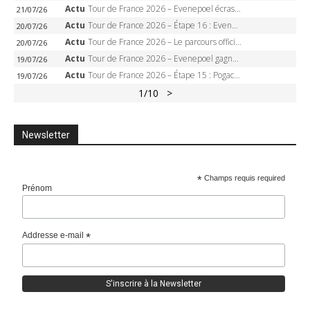
Actu
Tour de France 2026 – Evenepoel écrase le chrono d’Évian, Seixas 4e, Lipowitz abandonne
21/07/26
Actu
Tour de France 2026 – Étape 16 : Evenepoel, Pogacar, Ganna… qui domptera le chrono d’Évian pour redessiner le podium ?
20/07/26
Actu
Tour de France 2026 – Le parcours officiel complet : 21 étapes, profils, carte et dates
20/07/26
Actu
Tour de France 2026 – Evenepoel gagne à Solaison, Vingegaard abandonne, Pogacar toujours en jaune
19/07/26
Actu
Tour de France 2026 – Étape 15 : Pogacar peut-il enchaîner au Plateau de Solaison, Seixas viser le podium ?
19/07/26
1
/10
>
Newsletter
*
Champs requis required
Prénom
Addresse e-mail
*