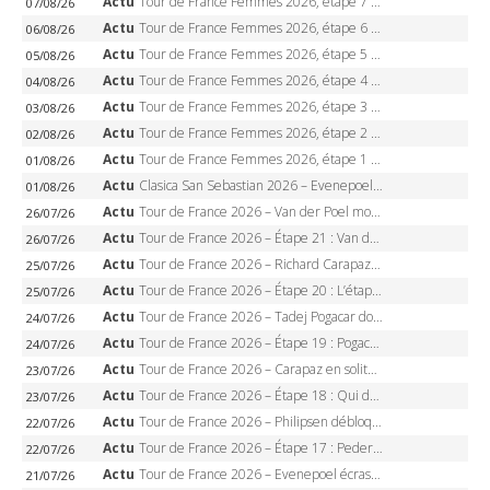
Actu
Tour de France Femmes 2026, étape 7 – Kasia Niewiadoma gagne le Ventoux, maillot jaune, Reusser et Vollering piégées
07/08/26
Actu
Tour de France Femmes 2026, étape 6 – Kim Le Court-Pienaar gagne à Tournon, Reusser en jaune
06/08/26
Actu
Tour de France Femmes 2026, étape 5 – Demi Vollering gagne à Belleville, Reusser en jaune, Ferrand-Prévot coule
05/08/26
Actu
Tour de France Femmes 2026, étape 4 – Marlen Reusser écrase le chrono, Ferrand-Prévot en crise
04/08/26
Actu
Tour de France Femmes 2026, étape 3 – Sigrid Haugset en solitaire, 88 km d’échappée, maillot jaune
03/08/26
Actu
Tour de France Femmes 2026, étape 2 – Lorena Wiebes doublé à Genève, Markus héroïque, 7e record
02/08/26
Actu
Tour de France Femmes 2026, étape 1 – Lorena Wiebes intouchable à Lausanne, premier maillot jaune
01/08/26
Actu
Clasica San Sebastian 2026 – Evenepoel recordman, 4e victoire, Carapaz battu au sprint
01/08/26
Actu
Tour de France 2026 – Van der Poel monumental à Paris, Pogacar égale le record des cinq sacres
26/07/26
Actu
Tour de France 2026 – Étape 21 : Van der Poel, Pogacar, qui succédera à Wout van Aert sur les Champs-Elysées ?
26/07/26
Actu
Tour de France 2026 – Richard Carapaz roi des Alpes, doublé et maillot à pois, Seixas perd le podium
25/07/26
Actu
Tour de France 2026 – Étape 20 : L’étape reine, Galibier, Sarenne, Alpe d’Huez, qui succédera à Pogacar ?
25/07/26
Actu
Tour de France 2026 – Tadej Pogacar dompte l’Alpe d’Huez, 5e victoire, record de Pantani pulvérisé
24/07/26
Actu
Tour de France 2026 – Étape 19 : Pogacar peut-il enfin dompter l’Alpe d’Huez ?
24/07/26
Actu
Tour de France 2026 – Carapaz en solitaire à Orcières-Merlette, Paret-Peintre à un point du maillot à pois
23/07/26
Actu
Tour de France 2026 – Étape 18 : Qui domptera Orcières-Merlette, première marche vers l’Alpe d’Huez ?
23/07/26
Actu
Tour de France 2026 – Philipsen débloque son compteur à Voiron, Pedersen en danger pour le maillot vert
22/07/26
Actu
Tour de France 2026 – Étape 17 : Pedersen peut-il verrouiller le maillot vert à Voiron ?
22/07/26
Actu
Tour de France 2026 – Evenepoel écrase le chrono d’Évian, Seixas 4e, Lipowitz abandonne
21/07/26