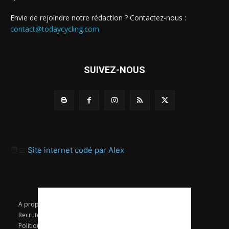
Envie de rejoindre notre rédaction ? Contactez-nous :
contact@todaycycling.com
SUIVEZ-NOUS
🧑‍💻
Site internet codé par Alex
A propos
Contact
Proposer un article
Recrutement / Offres d’emploi
Mentions légales
Politique de confidentialité