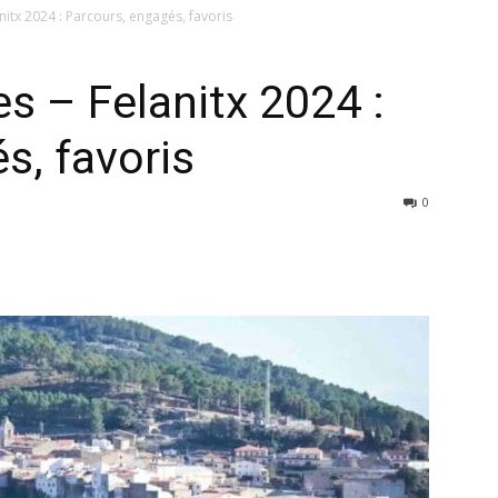
nitx 2024 : Parcours, engagés, favoris
s – Felanitx 2024 :
s, favoris
0