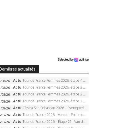
Dernières actualités
Actu
Tour de France Femmes 2026, étape 4 – Marlen Reusser écrase le chrono, Ferrand-Prévot en crise
4/08/26
Actu
Tour de France Femmes 2026, étape 3 – Sigrid Haugset en solitaire, 88 km d’échappée, maillot jaune
3/08/26
Actu
Tour de France Femmes 2026, étape 2 – Lorena Wiebes doublé à Genève, Markus héroïque, 7e record
2/08/26
Actu
Tour de France Femmes 2026, étape 1 – Lorena Wiebes intouchable à Lausanne, premier maillot jaune
1/08/26
Actu
Clasica San Sebastian 2026 – Evenepoel recordman, 4e victoire, Carapaz battu au sprint
1/08/26
Actu
Tour de France 2026 – Van der Poel monumental à Paris, Pogacar égale le record des cinq sacres
6/07/26
Actu
Tour de France 2026 – Étape 21 : Van der Poel, Pogacar, qui succédera à Wout van Aert sur les Champs-Elysées ?
6/07/26