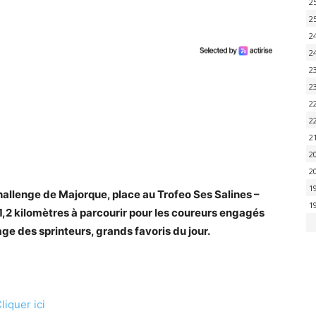
2
2
2
2
2
2
2
2
2
2
2
1
llenge de Majorque, place au Trofeo Ses Salines –
1
,2 kilomètres à parcourir pour les coureurs engagés
age des sprinteurs, grands favoris du jour.
liquer ici