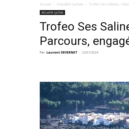
Accueil
Actualité cycliste
Trofeo Ses Salines – Fela
Actualité cycliste
Trofeo Ses Saline
Parcours, engagé
Par
Laurent DEVERNET
-
25/01/2024