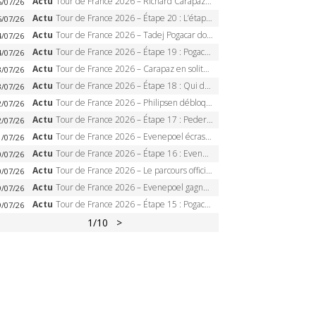
Actu
Tour de France 2026 – Richard Carapaz roi des Alpes, doublé et maillot à pois, Seixas perd le podium
5/07/26
Actu
Tour de France 2026 – Étape 20 : L’étape reine, Galibier, Sarenne, Alpe d’Huez, qui succédera à Pogacar ?
5/07/26
Actu
Tour de France 2026 – Tadej Pogacar dompte l’Alpe d’Huez, 5e victoire, record de Pantani pulvérisé
4/07/26
Actu
Tour de France 2026 – Étape 19 : Pogacar peut-il enfin dompter l’Alpe d’Huez ?
4/07/26
Actu
Tour de France 2026 – Carapaz en solitaire à Orcières-Merlette, Paret-Peintre à un point du maillot à pois
3/07/26
Actu
Tour de France 2026 – Étape 18 : Qui domptera Orcières-Merlette, première marche vers l’Alpe d’Huez ?
3/07/26
Actu
Tour de France 2026 – Philipsen débloque son compteur à Voiron, Pedersen en danger pour le maillot vert
2/07/26
Actu
Tour de France 2026 – Étape 17 : Pedersen peut-il verrouiller le maillot vert à Voiron ?
2/07/26
Actu
Tour de France 2026 – Evenepoel écrase le chrono d’Évian, Seixas 4e, Lipowitz abandonne
1/07/26
Actu
Tour de France 2026 – Étape 16 : Evenepoel, Pogacar, Ganna… qui domptera le chrono d’Évian pour redessiner le podium ?
0/07/26
Actu
Tour de France 2026 – Le parcours officiel complet : 21 étapes, profils, carte et dates
0/07/26
Actu
Tour de France 2026 – Evenepoel gagne à Solaison, Vingegaard abandonne, Pogacar toujours en jaune
9/07/26
Actu
Tour de France 2026 – Étape 15 : Pogacar peut-il enchaîner au Plateau de Solaison, Seixas viser le podium ?
9/07/26
1
/10
>