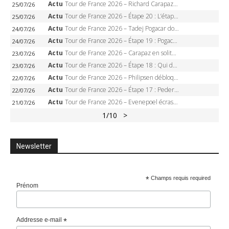
Actu
Tour de France 2026 – Richard Carapaz roi des Alpes, doublé et maillot à pois, Seixas perd le podium
25/07/26
Actu
Tour de France 2026 – Étape 20 : L’étape reine, Galibier, Sarenne, Alpe d’Huez, qui succédera à Pogacar ?
25/07/26
Actu
Tour de France 2026 – Tadej Pogacar dompte l’Alpe d’Huez, 5e victoire, record de Pantani pulvérisé
24/07/26
Actu
Tour de France 2026 – Étape 19 : Pogacar peut-il enfin dompter l’Alpe d’Huez ?
24/07/26
Actu
Tour de France 2026 – Carapaz en solitaire à Orcières-Merlette, Paret-Peintre à un point du maillot à pois
23/07/26
Actu
Tour de France 2026 – Étape 18 : Qui domptera Orcières-Merlette, première marche vers l’Alpe d’Huez ?
23/07/26
Actu
Tour de France 2026 – Philipsen débloque son compteur à Voiron, Pedersen en danger pour le maillot vert
22/07/26
Actu
Tour de France 2026 – Étape 17 : Pedersen peut-il verrouiller le maillot vert à Voiron ?
22/07/26
Actu
Tour de France 2026 – Evenepoel écrase le chrono d’Évian, Seixas 4e, Lipowitz abandonne
21/07/26
1
/10
>
Newsletter
*
Champs requis required
Prénom
Addresse e-mail
*