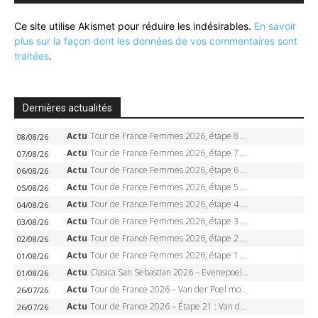
Ce site utilise Akismet pour réduire les indésirables.
En savoir
plus sur la façon dont les données de vos commentaires sont
traitées
.
Dernières actualités
Actu
Tour de France Femmes 2026, étape 8 – Demi Vollering gagne à Nice, reprend le jaune, Niewiadoma à 8 secondes
08/08/26
Actu
Tour de France Femmes 2026, étape 7 – Kasia Niewiadoma gagne le Ventoux, maillot jaune, Reusser et Vollering piégées
07/08/26
Actu
Tour de France Femmes 2026, étape 6 – Kim Le Court-Pienaar gagne à Tournon, Reusser en jaune
06/08/26
Actu
Tour de France Femmes 2026, étape 5 – Demi Vollering gagne à Belleville, Reusser en jaune, Ferrand-Prévot coule
05/08/26
Actu
Tour de France Femmes 2026, étape 4 – Marlen Reusser écrase le chrono, Ferrand-Prévot en crise
04/08/26
Actu
Tour de France Femmes 2026, étape 3 – Sigrid Haugset en solitaire, 88 km d’échappée, maillot jaune
03/08/26
Actu
Tour de France Femmes 2026, étape 2 – Lorena Wiebes doublé à Genève, Markus héroïque, 7e record
02/08/26
Actu
Tour de France Femmes 2026, étape 1 – Lorena Wiebes intouchable à Lausanne, premier maillot jaune
01/08/26
Actu
Clasica San Sebastian 2026 – Evenepoel recordman, 4e victoire, Carapaz battu au sprint
01/08/26
Actu
Tour de France 2026 – Van der Poel monumental à Paris, Pogacar égale le record des cinq sacres
26/07/26
Actu
Tour de France 2026 – Étape 21 : Van der Poel, Pogacar, qui succédera à Wout van Aert sur les Champs-Elysées ?
26/07/26