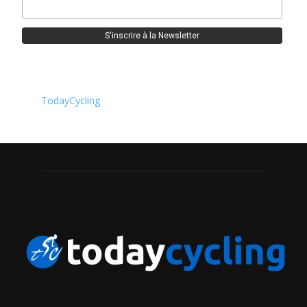
TodayCycling