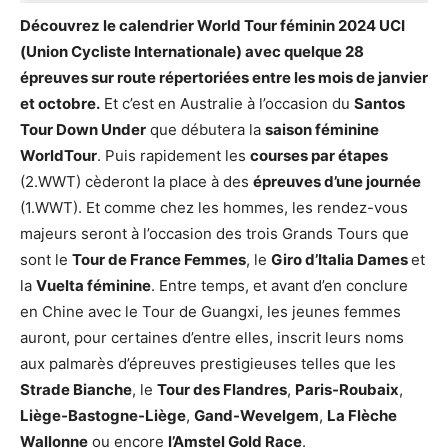
Découvrez le calendrier World Tour féminin 2024 UCI
(Union Cycliste Internationale) avec quelque 28
épreuves sur route répertoriées entre les mois de janvier
et octobre.
Et c’est en Australie à l’occasion du
Santos
Tour Down Under
que débutera la
saison féminine
WorldTour
. Puis rapidement les
courses par étapes
(2.WWT) cèderont la place à des
épreuves d’une journée
(1.WWT). Et comme chez les hommes, les rendez-vous
majeurs seront à l’occasion des trois Grands Tours que
sont le
Tour de France Femmes
, le
Giro d’Italia Dames
et
la
Vuelta féminine
. Entre temps, et avant d’en conclure
en Chine avec le Tour de Guangxi, les jeunes femmes
auront, pour certaines d’entre elles, inscrit leurs noms
aux palmarès d’épreuves prestigieuses telles que les
Strade Bianche
, le
Tour des Flandres
,
Paris-Roubaix
,
Liège-Bastogne-Liège
,
Gand-Wevelgem
,
La Flèche
Wallonne
ou encore
l’Amstel Gold Race
.