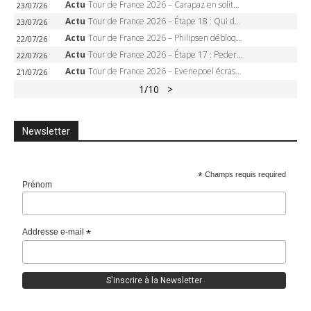
Actu
Tour de France 2026 – Carapaz en solitaire à Orcières-Merlette, Paret-Peintre à un point du maillot à pois
23/07/26
Actu
Tour de France 2026 – Étape 18 : Qui domptera Orcières-Merlette, première marche vers l’Alpe d’Huez ?
23/07/26
Actu
Tour de France 2026 – Philipsen débloque son compteur à Voiron, Pedersen en danger pour le maillot vert
22/07/26
Actu
Tour de France 2026 – Étape 17 : Pedersen peut-il verrouiller le maillot vert à Voiron ?
22/07/26
Actu
Tour de France 2026 – Evenepoel écrase le chrono d’Évian, Seixas 4e, Lipowitz abandonne
21/07/26
1
/10
>
Newsletter
*
Champs requis required
Prénom
Addresse e-mail
*