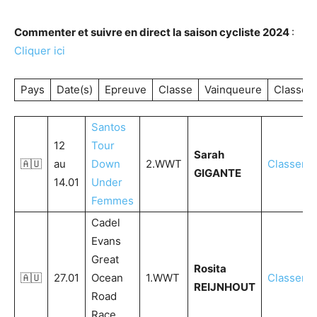
Commenter et suivre en direct la saison cycliste 2024
:
Cliquer ici
Pays
Date(s)
Epreuve
Classe
Vainqueure
Classem
Santos
12
Tour
Sarah
🇦🇺
au
Down
2.WWT
Classeme
GIGANTE
14.01
Under
Femmes
Cadel
Evans
Great
Rosita
🇦🇺
27.01
Ocean
1.WWT
Classeme
REIJNHOUT
Road
Race