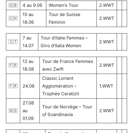
🇬🇧
4 au 9.06
Women’s Tour
2.WWT
15 au
Tour de Suisse
🇨🇭
2.WWT
18.06
Féminin
7 au
Tour d’Italie Femmes –
🇮🇹
2.WWT
14.07
Giro d’Italia Women
12 au
Tour de France Femmes
🇫🇷
2.WWT
18.08
avec Zwift
Classic Lorient
🇫🇷
24.08
Agglomération –
1.WWT
Trophée Ceratizit
27.08
Tour de Norvège – Tour
🇳🇴
au
2.WWT
of Scandinavia
01.09