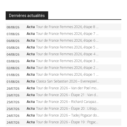
Dernières actualités
Actu
Tour de France Femmes 2026, étape 8 – Demi Vollering gagne à Nice, reprend le jaune, Niewiadoma à 8 secondes
08/08/26
Actu
Tour de France Femmes 2026, étape 7 – Kasia Niewiadoma gagne le Ventoux, maillot jaune, Reusser et Vollering piégées
07/08/26
Actu
Tour de France Femmes 2026, étape 6 – Kim Le Court-Pienaar gagne à Tournon, Reusser en jaune
06/08/26
Actu
Tour de France Femmes 2026, étape 5 – Demi Vollering gagne à Belleville, Reusser en jaune, Ferrand-Prévot coule
05/08/26
Actu
Tour de France Femmes 2026, étape 4 – Marlen Reusser écrase le chrono, Ferrand-Prévot en crise
04/08/26
Actu
Tour de France Femmes 2026, étape 3 – Sigrid Haugset en solitaire, 88 km d’échappée, maillot jaune
03/08/26
Actu
Tour de France Femmes 2026, étape 2 – Lorena Wiebes doublé à Genève, Markus héroïque, 7e record
02/08/26
Actu
Tour de France Femmes 2026, étape 1 – Lorena Wiebes intouchable à Lausanne, premier maillot jaune
01/08/26
Actu
Clasica San Sebastian 2026 – Evenepoel recordman, 4e victoire, Carapaz battu au sprint
01/08/26
Actu
Tour de France 2026 – Van der Poel monumental à Paris, Pogacar égale le record des cinq sacres
26/07/26
Actu
Tour de France 2026 – Étape 21 : Van der Poel, Pogacar, qui succédera à Wout van Aert sur les Champs-Elysées ?
26/07/26
Actu
Tour de France 2026 – Richard Carapaz roi des Alpes, doublé et maillot à pois, Seixas perd le podium
25/07/26
Actu
Tour de France 2026 – Étape 20 : L’étape reine, Galibier, Sarenne, Alpe d’Huez, qui succédera à Pogacar ?
25/07/26
Actu
Tour de France 2026 – Tadej Pogacar dompte l’Alpe d’Huez, 5e victoire, record de Pantani pulvérisé
24/07/26
Actu
Tour de France 2026 – Étape 19 : Pogacar peut-il enfin dompter l’Alpe d’Huez ?
24/07/26