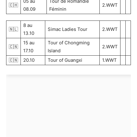
05 au
Tour de Romandie
🇨🇭
2.WWT
08.09
Féminin
8 au
🇳🇱
Simac Ladies Tour
2.WWT
13.10
15 au
Tour of Chongming
🇨🇳
2.WWT
17.10
Island
🇨🇳
20.10
Tour of Guangxi
1.WWT