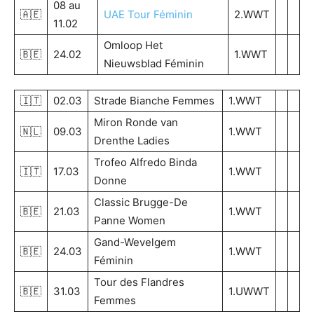
08 au
🇦🇪
UAE Tour Féminin
2.WWT
11.02
Omloop Het
🇧🇪
24.02
1.WWT
Nieuwsblad Féminin
🇮🇹
02.03
Strade Bianche Femmes
1.WWT
Miron Ronde van
🇳🇱
09.03
1.WWT
Drenthe Ladies
Trofeo Alfredo Binda
🇮🇹
17.03
1.WWT
Donne
Classic Brugge-De
🇧🇪
21.03
1.WWT
Panne Women
Gand-Wevelgem
🇧🇪
24.03
1.WWT
Féminin
Tour des Flandres
🇧🇪
31.03
1.UWWT
Femmes