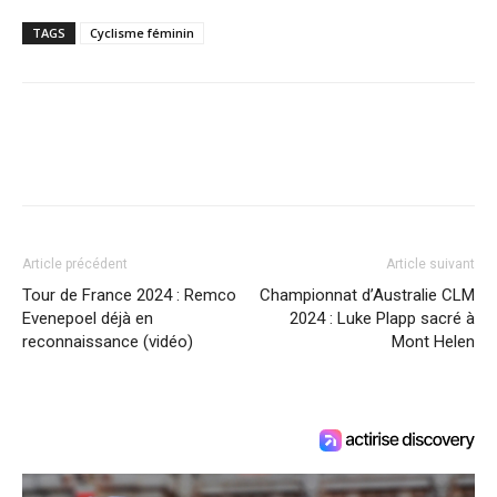
TAGS
Cyclisme féminin
Article précédent
Article suivant
Tour de France 2024 : Remco
Championnat d’Australie CLM
Evenepoel déjà en
2024 : Luke Plapp sacré à
reconnaissance (vidéo)
Mont Helen