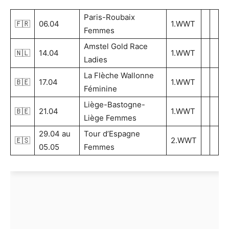
Paris-Roubaix
🇫🇷
06.04
1.WWT
Femmes
Amstel Gold Race
🇳🇱
14.04
1.WWT
Ladies
La Flèche Wallonne
🇧🇪
17.04
1.WWT
Féminine
Liège-Bastogne-
🇧🇪
21.04
1.WWT
Liège Femmes
29.04 au
Tour d’Espagne
🇪🇸
2.WWT
05.05
Femmes