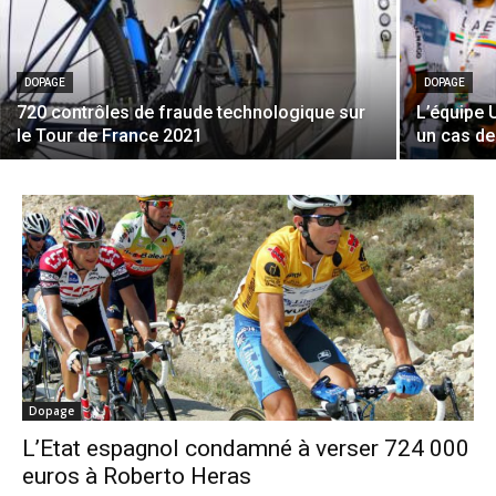
DOPAGE
DOPAGE
720 contrôles de fraude technologique sur
L’équipe 
le Tour de France 2021
un cas d
Dopage
L’Etat espagnol condamné à verser 724 000
euros à Roberto Heras