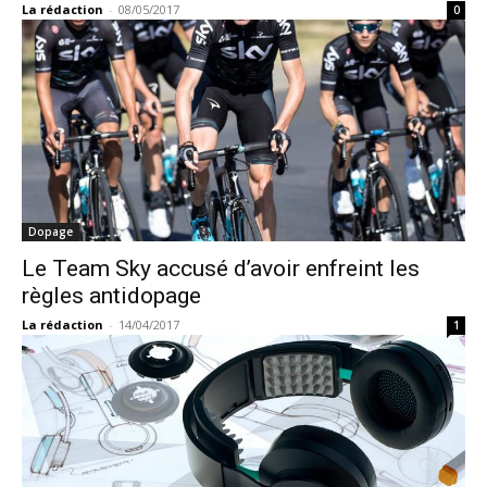
La rédaction
-
08/05/2017
0
Dopage
Le Team Sky accusé d’avoir enfreint les
règles antidopage
La rédaction
-
14/04/2017
1