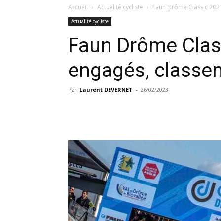
Accueil
Actualité cycliste
Faun Drôme Classic 2023
Actualité cycliste
Faun Drôme Class
engagés, classe
Par
Laurent DEVERNET
-
26/02/2023