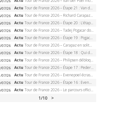
Actu
Tour de France 2026 – Van der Poel monumental à Paris, Pogacar égale le record des cinq sacres
6/07/26
Actu
Tour de France 2026 – Étape 21 : Van der Poel, Pogacar, qui succédera à Wout van Aert sur les Champs-Elysées ?
6/07/26
Actu
Tour de France 2026 – Richard Carapaz roi des Alpes, doublé et maillot à pois, Seixas perd le podium
5/07/26
Actu
Tour de France 2026 – Étape 20 : L’étape reine, Galibier, Sarenne, Alpe d’Huez, qui succédera à Pogacar ?
5/07/26
Actu
Tour de France 2026 – Tadej Pogacar dompte l’Alpe d’Huez, 5e victoire, record de Pantani pulvérisé
4/07/26
Actu
Tour de France 2026 – Étape 19 : Pogacar peut-il enfin dompter l’Alpe d’Huez ?
4/07/26
Actu
Tour de France 2026 – Carapaz en solitaire à Orcières-Merlette, Paret-Peintre à un point du maillot à pois
3/07/26
Actu
Tour de France 2026 – Étape 18 : Qui domptera Orcières-Merlette, première marche vers l’Alpe d’Huez ?
3/07/26
Actu
Tour de France 2026 – Philipsen débloque son compteur à Voiron, Pedersen en danger pour le maillot vert
2/07/26
Actu
Tour de France 2026 – Étape 17 : Pedersen peut-il verrouiller le maillot vert à Voiron ?
2/07/26
Actu
Tour de France 2026 – Evenepoel écrase le chrono d’Évian, Seixas 4e, Lipowitz abandonne
1/07/26
Actu
Tour de France 2026 – Étape 16 : Evenepoel, Pogacar, Ganna… qui domptera le chrono d’Évian pour redessiner le podium ?
0/07/26
Actu
Tour de France 2026 – Le parcours officiel complet : 21 étapes, profils, carte et dates
0/07/26
1
/10
>