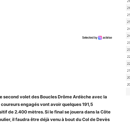
2
2
2
2
2
2
2
2
2
2
2
2
2
le second volet des Boucles Drôme Ardèche avec la
s coureurs engagés vont avoir quelques 191,5
tif de 2.400 mètres. Si le final se jouera dans la Côte
oulier, il faudra être déjà venu à bout du Col de Devès