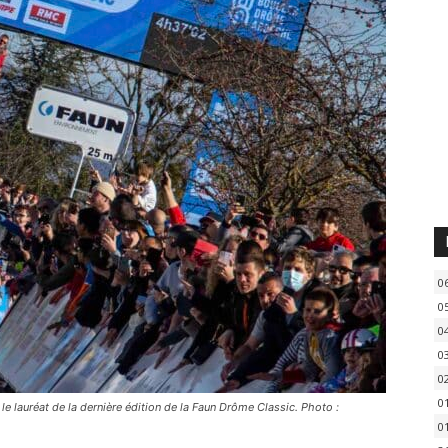
0
0
0
0
0
0
e lauréat de la dernière édition de la Faun Drôme Classic. Photo :
0