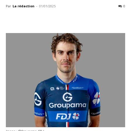
Par
La rédaction
-
01/01/2025
0