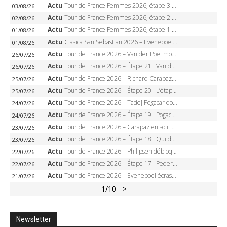
Actu
Tour de France Femmes 2026, étape 3 – Sigrid Haugset en solitaire, 88 km d’échappée, maillot jaune
03/08/26
Actu
Tour de France Femmes 2026, étape 2 – Lorena Wiebes doublé à Genève, Markus héroïque, 7e record
02/08/26
Actu
Tour de France Femmes 2026, étape 1 – Lorena Wiebes intouchable à Lausanne, premier maillot jaune
01/08/26
Actu
Clasica San Sebastian 2026 – Evenepoel recordman, 4e victoire, Carapaz battu au sprint
01/08/26
Actu
Tour de France 2026 – Van der Poel monumental à Paris, Pogacar égale le record des cinq sacres
26/07/26
Actu
Tour de France 2026 – Étape 21 : Van der Poel, Pogacar, qui succédera à Wout van Aert sur les Champs-Elysées ?
26/07/26
Actu
Tour de France 2026 – Richard Carapaz roi des Alpes, doublé et maillot à pois, Seixas perd le podium
25/07/26
Actu
Tour de France 2026 – Étape 20 : L’étape reine, Galibier, Sarenne, Alpe d’Huez, qui succédera à Pogacar ?
25/07/26
Actu
Tour de France 2026 – Tadej Pogacar dompte l’Alpe d’Huez, 5e victoire, record de Pantani pulvérisé
24/07/26
Actu
Tour de France 2026 – Étape 19 : Pogacar peut-il enfin dompter l’Alpe d’Huez ?
24/07/26
Actu
Tour de France 2026 – Carapaz en solitaire à Orcières-Merlette, Paret-Peintre à un point du maillot à pois
23/07/26
Actu
Tour de France 2026 – Étape 18 : Qui domptera Orcières-Merlette, première marche vers l’Alpe d’Huez ?
23/07/26
Actu
Tour de France 2026 – Philipsen débloque son compteur à Voiron, Pedersen en danger pour le maillot vert
22/07/26
Actu
Tour de France 2026 – Étape 17 : Pedersen peut-il verrouiller le maillot vert à Voiron ?
22/07/26
Actu
Tour de France 2026 – Evenepoel écrase le chrono d’Évian, Seixas 4e, Lipowitz abandonne
21/07/26
1
/10
>
Newsletter