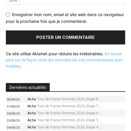
Enregistrer mon nom, email et site web dans ce navigateur
pour la prochaine fois que je commenterai.
Ce site utilise Akismet pour réduire les indésirables.
En savoir
plus sur la façon dont les données de vos commentaires sont
traitées
.
Dernières actualités
Actu
Tour de France Femmes 2026, étape 8 – Demi Vollering gagne à Nice, reprend le jaune, Niewiadoma à 8 secondes
08/08/26
Actu
Tour de France Femmes 2026, étape 7 – Kasia Niewiadoma gagne le Ventoux, maillot jaune, Reusser et Vollering piégées
07/08/26
Actu
Tour de France Femmes 2026, étape 6 – Kim Le Court-Pienaar gagne à Tournon, Reusser en jaune
06/08/26
Actu
Tour de France Femmes 2026, étape 5 – Demi Vollering gagne à Belleville, Reusser en jaune, Ferrand-Prévot coule
05/08/26
Actu
Tour de France Femmes 2026, étape 4 – Marlen Reusser écrase le chrono, Ferrand-Prévot en crise
04/08/26