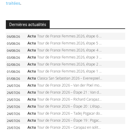
traitées
.
Dernières actualités
Actu
Tour de France Femmes 2026, étape 6 – Kim Le Court-Pienaar gagne à Tournon, Reusser en jaune
06/08/26
Actu
Tour de France Femmes 2026, étape 5 – Demi Vollering gagne à Belleville, Reusser en jaune, Ferrand-Prévot coule
05/08/26
Actu
Tour de France Femmes 2026, étape 4 – Marlen Reusser écrase le chrono, Ferrand-Prévot en crise
04/08/26
Actu
Tour de France Femmes 2026, étape 3 – Sigrid Haugset en solitaire, 88 km d’échappée, maillot jaune
03/08/26
Actu
Tour de France Femmes 2026, étape 2 – Lorena Wiebes doublé à Genève, Markus héroïque, 7e record
02/08/26
Actu
Tour de France Femmes 2026, étape 1 – Lorena Wiebes intouchable à Lausanne, premier maillot jaune
01/08/26
Actu
Clasica San Sebastian 2026 – Evenepoel recordman, 4e victoire, Carapaz battu au sprint
01/08/26
Actu
Tour de France 2026 – Van der Poel monumental à Paris, Pogacar égale le record des cinq sacres
26/07/26
Actu
Tour de France 2026 – Étape 21 : Van der Poel, Pogacar, qui succédera à Wout van Aert sur les Champs-Elysées ?
26/07/26
Actu
Tour de France 2026 – Richard Carapaz roi des Alpes, doublé et maillot à pois, Seixas perd le podium
25/07/26
Actu
Tour de France 2026 – Étape 20 : L’étape reine, Galibier, Sarenne, Alpe d’Huez, qui succédera à Pogacar ?
25/07/26
Actu
Tour de France 2026 – Tadej Pogacar dompte l’Alpe d’Huez, 5e victoire, record de Pantani pulvérisé
24/07/26
Actu
Tour de France 2026 – Étape 19 : Pogacar peut-il enfin dompter l’Alpe d’Huez ?
24/07/26
Actu
Tour de France 2026 – Carapaz en solitaire à Orcières-Merlette, Paret-Peintre à un point du maillot à pois
23/07/26