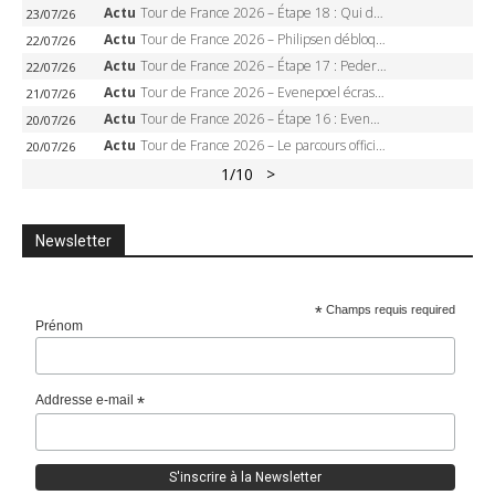
Actu
Tour de France 2026 – Étape 18 : Qui domptera Orcières-Merlette, première marche vers l’Alpe d’Huez ?
23/07/26
Actu
Tour de France 2026 – Philipsen débloque son compteur à Voiron, Pedersen en danger pour le maillot vert
22/07/26
Actu
Tour de France 2026 – Étape 17 : Pedersen peut-il verrouiller le maillot vert à Voiron ?
22/07/26
Actu
Tour de France 2026 – Evenepoel écrase le chrono d’Évian, Seixas 4e, Lipowitz abandonne
21/07/26
Actu
Tour de France 2026 – Étape 16 : Evenepoel, Pogacar, Ganna… qui domptera le chrono d’Évian pour redessiner le podium ?
20/07/26
Actu
Tour de France 2026 – Le parcours officiel complet : 21 étapes, profils, carte et dates
20/07/26
1
/10
>
Newsletter
*
Champs requis required
Prénom
Addresse e-mail
*