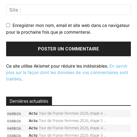
Enregistrer mon nom, email et site web dans ce navigateur
pour la prochaine fois que je commenterai.
Ce site utilise Akismet pour réduire les indésirables.
En savoir
plus sur la façon dont les données de vos commentaires sont
traitées
.
Dernières actualités
Actu
Tour de France Femmes 2026, étape 6 – Kim Le Court-Pienaar gagne à Tournon, Reusser en jaune
06/08/26
Actu
Tour de France Femmes 2026, étape 5 – Demi Vollering gagne à Belleville, Reusser en jaune, Ferrand-Prévot coule
05/08/26
Actu
Tour de France Femmes 2026, étape 4 – Marlen Reusser écrase le chrono, Ferrand-Prévot en crise
04/08/26
Actu
Tour de France Femmes 2026, étape 3 – Sigrid Haugset en solitaire, 88 km d’échappée, maillot jaune
03/08/26