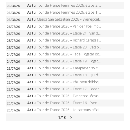
Actu
Tour de France Femmes 2026, étape 2 – Lorena Wiebes doublé à Genève, Markus héroïque, 7e record
02/08/26
Actu
Tour de France Femmes 2026, étape 1 – Lorena Wiebes intouchable à Lausanne, premier maillot jaune
01/08/26
Actu
Clasica San Sebastian 2026 – Evenepoel recordman, 4e victoire, Carapaz battu au sprint
01/08/26
Actu
Tour de France 2026 – Van der Poel monumental à Paris, Pogacar égale le record des cinq sacres
26/07/26
Actu
Tour de France 2026 – Étape 21 : Van der Poel, Pogacar, qui succédera à Wout van Aert sur les Champs-Elysées ?
26/07/26
Actu
Tour de France 2026 – Richard Carapaz roi des Alpes, doublé et maillot à pois, Seixas perd le podium
25/07/26
Actu
Tour de France 2026 – Étape 20 : L’étape reine, Galibier, Sarenne, Alpe d’Huez, qui succédera à Pogacar ?
25/07/26
Actu
Tour de France 2026 – Tadej Pogacar dompte l’Alpe d’Huez, 5e victoire, record de Pantani pulvérisé
24/07/26
Actu
Tour de France 2026 – Étape 19 : Pogacar peut-il enfin dompter l’Alpe d’Huez ?
24/07/26
Actu
Tour de France 2026 – Carapaz en solitaire à Orcières-Merlette, Paret-Peintre à un point du maillot à pois
23/07/26
Actu
Tour de France 2026 – Étape 18 : Qui domptera Orcières-Merlette, première marche vers l’Alpe d’Huez ?
23/07/26
Actu
Tour de France 2026 – Philipsen débloque son compteur à Voiron, Pedersen en danger pour le maillot vert
22/07/26
Actu
Tour de France 2026 – Étape 17 : Pedersen peut-il verrouiller le maillot vert à Voiron ?
22/07/26
Actu
Tour de France 2026 – Evenepoel écrase le chrono d’Évian, Seixas 4e, Lipowitz abandonne
21/07/26
Actu
Tour de France 2026 – Étape 16 : Evenepoel, Pogacar, Ganna… qui domptera le chrono d’Évian pour redessiner le podium ?
20/07/26
Actu
Tour de France 2026 – Le parcours officiel complet : 21 étapes, profils, carte et dates
20/07/26
1
/10
>