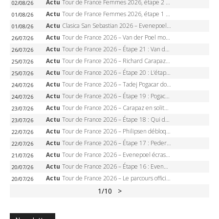
Actu
Tour de France Femmes 2026, étape 2 – Lorena Wiebes doublé à Genève, Markus héroïque, 7e record
02/08/26
Actu
Tour de France Femmes 2026, étape 1 – Lorena Wiebes intouchable à Lausanne, premier maillot jaune
01/08/26
Actu
Clasica San Sebastian 2026 – Evenepoel recordman, 4e victoire, Carapaz battu au sprint
01/08/26
Actu
Tour de France 2026 – Van der Poel monumental à Paris, Pogacar égale le record des cinq sacres
26/07/26
Actu
Tour de France 2026 – Étape 21 : Van der Poel, Pogacar, qui succédera à Wout van Aert sur les Champs-Elysées ?
26/07/26
Actu
Tour de France 2026 – Richard Carapaz roi des Alpes, doublé et maillot à pois, Seixas perd le podium
25/07/26
Actu
Tour de France 2026 – Étape 20 : L’étape reine, Galibier, Sarenne, Alpe d’Huez, qui succédera à Pogacar ?
25/07/26
Actu
Tour de France 2026 – Tadej Pogacar dompte l’Alpe d’Huez, 5e victoire, record de Pantani pulvérisé
24/07/26
Actu
Tour de France 2026 – Étape 19 : Pogacar peut-il enfin dompter l’Alpe d’Huez ?
24/07/26
Actu
Tour de France 2026 – Carapaz en solitaire à Orcières-Merlette, Paret-Peintre à un point du maillot à pois
23/07/26
Actu
Tour de France 2026 – Étape 18 : Qui domptera Orcières-Merlette, première marche vers l’Alpe d’Huez ?
23/07/26
Actu
Tour de France 2026 – Philipsen débloque son compteur à Voiron, Pedersen en danger pour le maillot vert
22/07/26
Actu
Tour de France 2026 – Étape 17 : Pedersen peut-il verrouiller le maillot vert à Voiron ?
22/07/26
Actu
Tour de France 2026 – Evenepoel écrase le chrono d’Évian, Seixas 4e, Lipowitz abandonne
21/07/26
Actu
Tour de France 2026 – Étape 16 : Evenepoel, Pogacar, Ganna… qui domptera le chrono d’Évian pour redessiner le podium ?
20/07/26
Actu
Tour de France 2026 – Le parcours officiel complet : 21 étapes, profils, carte et dates
20/07/26
1
/10
>