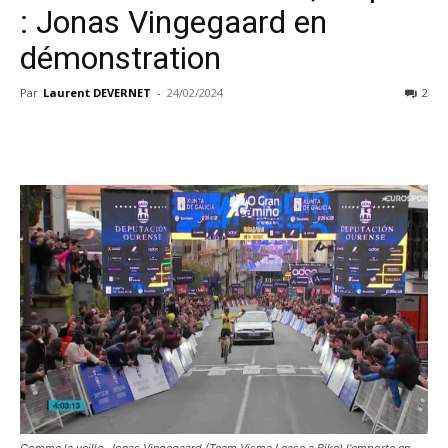
: Jonas Vingegaard en
démonstration
Par
Laurent DEVERNET
-
24/02/2024
2
Comme la veille, Jonas Vingegaard (Team Visma Lease a Bike) l'emporte en