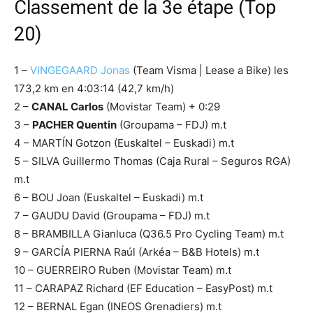
Classement de la 3e étape (Top
20)
1 –
VINGEGAARD Jonas
(Team Visma | Lease a Bike) les
173,2 km en 4:03:14 (42,7 km/h)
2 –
CANAL Carlos
(Movistar Team) + 0:29
3 –
PACHER Quentin
(Groupama – FDJ) m.t
4 – MARTÍN Gotzon (Euskaltel – Euskadi) m.t
5 – SILVA Guillermo Thomas (Caja Rural – Seguros RGA)
m.t
6 – BOU Joan (Euskaltel – Euskadi) m.t
7 – GAUDU David (Groupama – FDJ) m.t
8 – BRAMBILLA Gianluca (Q36.5 Pro Cycling Team) m.t
9 – GARCÍA PIERNA Raúl (Arkéa – B&B Hotels) m.t
10 – GUERREIRO Ruben (Movistar Team) m.t
11 – CARAPAZ Richard (EF Education – EasyPost) m.t
12 – BERNAL Egan (INEOS Grenadiers) m.t