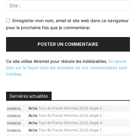
Enregistrer mon nom, email et site web dans ce navigateur
pour la prochaine fois que je commenterai.
Ce site utilise Akismet pour réduire les indésirables.
En savoir
plus sur la façon dont les données de vos commentaires sont
traitées
.
Dernières actualités
Actu
Tour de France Femmes 2026, étape 6 – Kim Le Court-Pienaar gagne à Tournon, Reusser en jaune
06/08/26
Actu
Tour de France Femmes 2026, étape 5 – Demi Vollering gagne à Belleville, Reusser en jaune, Ferrand-Prévot coule
05/08/26
Actu
Tour de France Femmes 2026, étape 4 – Marlen Reusser écrase le chrono, Ferrand-Prévot en crise
04/08/26
Actu
Tour de France Femmes 2026, étape 3 – Sigrid Haugset en solitaire, 88 km d’échappée, maillot jaune
03/08/26