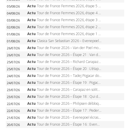
Actu
Tour de France Femmes 2026, étape 5 – Demi Vollering gagne à Belleville, Reusser en jaune, Ferrand-Prévot coule
05/08/26
Actu
Tour de France Femmes 2026, étape 4 – Marlen Reusser écrase le chrono, Ferrand-Prévot en crise
04/08/26
Actu
Tour de France Femmes 2026, étape 3 – Sigrid Haugset en solitaire, 88 km d’échappée, maillot jaune
03/08/26
Actu
Tour de France Femmes 2026, étape 2 – Lorena Wiebes doublé à Genève, Markus héroïque, 7e record
02/08/26
Actu
Tour de France Femmes 2026, étape 1 – Lorena Wiebes intouchable à Lausanne, premier maillot jaune
01/08/26
Actu
Clasica San Sebastian 2026 – Evenepoel recordman, 4e victoire, Carapaz battu au sprint
01/08/26
Actu
Tour de France 2026 – Van der Poel monumental à Paris, Pogacar égale le record des cinq sacres
26/07/26
Actu
Tour de France 2026 – Étape 21 : Van der Poel, Pogacar, qui succédera à Wout van Aert sur les Champs-Elysées ?
26/07/26
Actu
Tour de France 2026 – Richard Carapaz roi des Alpes, doublé et maillot à pois, Seixas perd le podium
25/07/26
Actu
Tour de France 2026 – Étape 20 : L’étape reine, Galibier, Sarenne, Alpe d’Huez, qui succédera à Pogacar ?
25/07/26
Actu
Tour de France 2026 – Tadej Pogacar dompte l’Alpe d’Huez, 5e victoire, record de Pantani pulvérisé
24/07/26
Actu
Tour de France 2026 – Étape 19 : Pogacar peut-il enfin dompter l’Alpe d’Huez ?
24/07/26
Actu
Tour de France 2026 – Carapaz en solitaire à Orcières-Merlette, Paret-Peintre à un point du maillot à pois
23/07/26
Actu
Tour de France 2026 – Étape 18 : Qui domptera Orcières-Merlette, première marche vers l’Alpe d’Huez ?
23/07/26
Actu
Tour de France 2026 – Philipsen débloque son compteur à Voiron, Pedersen en danger pour le maillot vert
22/07/26
Actu
Tour de France 2026 – Étape 17 : Pedersen peut-il verrouiller le maillot vert à Voiron ?
22/07/26
Actu
Tour de France 2026 – Evenepoel écrase le chrono d’Évian, Seixas 4e, Lipowitz abandonne
21/07/26
Actu
Tour de France 2026 – Étape 16 : Evenepoel, Pogacar, Ganna… qui domptera le chrono d’Évian pour redessiner le podium ?
20/07/26