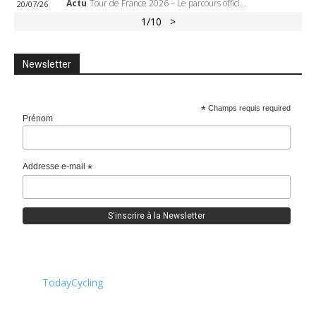
Actu
Tour de France 2026 – Le parcours officiel complet : 21 étapes, profils, carte et dates
20/07/26
1
/10
>
Newsletter
*
Champs requis required
Prénom
Addresse e-mail
*
TodayCycling