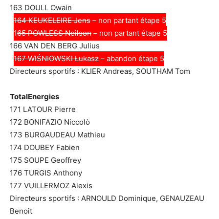
163 DOULL Owain
164 KEUKELEIRE Jens
– non partant étape 5
1
65 POWLESS Neilson
– non partant étape 5
166 VAN DEN BERG Julius
167 WIŚNIOWSKI Łukasz
– abandon étape 5
Directeurs sportifs : KLIER Andreas, SOUTHAM Tom
TotalEnergies
171 LATOUR Pierre
172 BONIFAZIO Niccolò
173 BURGAUDEAU Mathieu
174 DOUBEY Fabien
175 SOUPE Geoffrey
176 TURGIS Anthony
177 VUILLERMOZ Alexis
Directeurs sportifs : ARNOULD Dominique, GENAUZEAU
Benoit