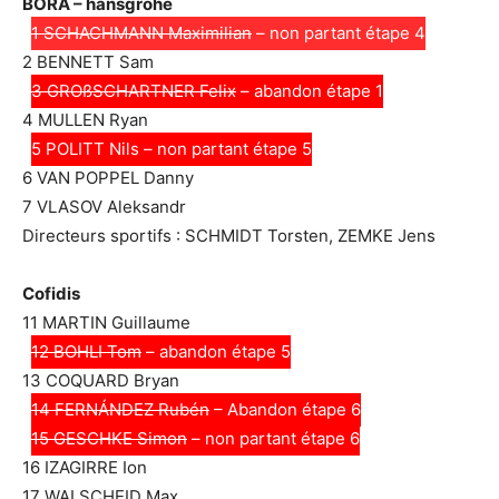
BORA – hansgrohe
1 SCHACHMANN Maximilian
– non partant étape 4
2 BENNETT Sam
3 GROßSCHARTNER Felix
– abandon étape 1
4 MULLEN Ryan
5 POLITT Nils – non partant étape 5
6 VAN POPPEL Danny
7 VLASOV Aleksandr
Directeurs sportifs : SCHMIDT Torsten, ZEMKE Jens
Cofidis
11 MARTIN Guillaume
12 BOHLI Tom
– abandon étape 5
13 COQUARD Bryan
14 FERNÁNDEZ Rubén
– Abandon étape 6
15 GESCHKE Simon
– non partant étape 6
16 IZAGIRRE Ion
17 WALSCHEID Max