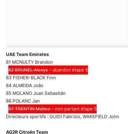
UAE Team Emirates
81 MCNULTY Brandon
82 BRUNEL Alexys
– abandon étape 5
83 FISHER-BLACK Finn
84 ALMEIDA João
85 MOLANO Juan Sebastián
86 POLANC Jan
87 TRENTIN Matteo
– non partant étape 5
Directeurs sportifs : GUIDI Fabrizio, WAKEFIELD John
AG2R Citroën Team