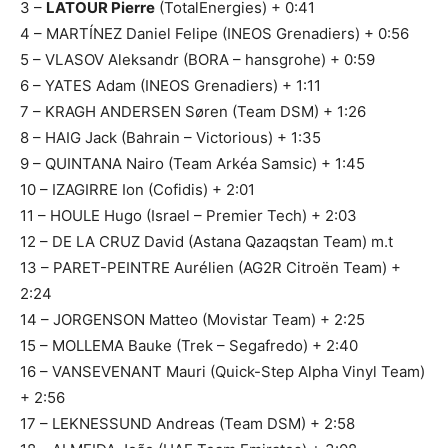
3 –
LATOUR Pierre
(TotalEnergies) + 0:41
4 – MARTÍNEZ Daniel Felipe (INEOS Grenadiers) + 0:56
5 – VLASOV Aleksandr (BORA – hansgrohe) + 0:59
6 – YATES Adam (INEOS Grenadiers) + 1:11
7 – KRAGH ANDERSEN Søren (Team DSM) + 1:26
8 – HAIG Jack (Bahrain – Victorious) + 1:35
9 – QUINTANA Nairo (Team Arkéa Samsic) + 1:45
10 – IZAGIRRE Ion (Cofidis) + 2:01
11 – HOULE Hugo (Israel – Premier Tech) + 2:03
12 – DE LA CRUZ David (Astana Qazaqstan Team) m.t
13 – PARET-PEINTRE Aurélien (AG2R Citroën Team) +
2:24
14 – JORGENSON Matteo (Movistar Team) + 2:25
15 – MOLLEMA Bauke (Trek – Segafredo) + 2:40
16 – VANSEVENANT Mauri (Quick-Step Alpha Vinyl Team)
+ 2:56
17 – LEKNESSUND Andreas (Team DSM) + 2:58