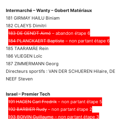
Intermarché – Wanty – Gobert Matériaux
181 GIRMAY HAILU Biniam
182 CLAEYS Dimitri
183 DE GENDT Aimé
– abandon étape 6
184 PLANCKAERT Baptiste
– non partant étape 6
185 TAARAMÄE Rein
186 VLIEGEN Loïc
187 ZIMMERMANN Georg
Directeurs sportifs : VAN DER SCHUEREN Hilaire, DE
NEEF Steven
Israel – Premier Tech
191 HAGEN Carl Fredrik
– non partant étape 5
192 BARBIER Rudy
– non partant étape 2
193 BOIVIN Guillaume
– non partant étape 3
194 HOULE Hugo