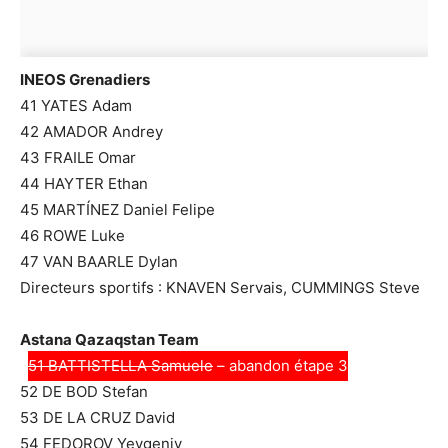
INEOS Grenadiers
41 YATES Adam
42 AMADOR Andrey
43 FRAILE Omar
44 HAYTER Ethan
45 MARTÍNEZ Daniel Felipe
46 ROWE Luke
47 VAN BAARLE Dylan
Directeurs sportifs : KNAVEN Servais, CUMMINGS Steve
Astana Qazaqstan Team
51 BATTISTELLA Samuele
– abandon étape 3
52 DE BOD Stefan
53 DE LA CRUZ David
54 FEDOROV Yevgeniy