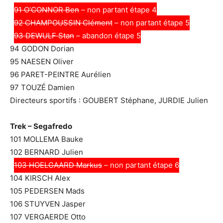
91 O’CONNOR Ben
– non partant étape 4
92 CHAMPOUSSIN Clément
– non partant étape 5
93 DEWULF Stan
– abandon étape 5
94 GODON Dorian
95 NAESEN Oliver
96 PARET-PEINTRE Aurélien
97 TOUZÉ Damien
Directeurs sportifs : GOUBERT Stéphane, JURDIE Julien
Trek – Segafredo
101 MOLLEMA Bauke
102 BERNARD Julien
103 HOELGAARD Markus
– non partant étape 6
104 KIRSCH Alex
105 PEDERSEN Mads
106 STUYVEN Jasper
107 VERGAERDE Otto