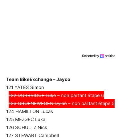
Team BikeExchange – Jayco
121 YATES Simon
122 DURBRIDGE Luke
– non partant étape 6
123 GROENEWEGEN Dylan
– non partant étape 5
124 HAMILTON Lucas
125 MEZGEC Luka
126 SCHULTZ Nick
127 STEWART Campbell