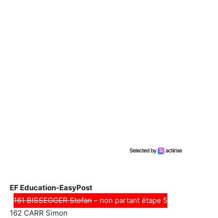
EF Education-EasyPost
161 BISSEGGER Stefan
– non partant étape 5
162 CARR Simon