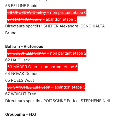
55 FELLINE Fabio
56 GRUZDEV Dmitriy
– non partant étape 6
57 NATAROV Yuriy
– abandon étape 3
Directeurs sportifs : SHEFER Alexandre, CENGHIALTA
Bruno
Bahrain – Victorious
61 COLBRELLI Sonny
– non partant étape 2
62 HAIG Jack
63 MÄDER Gino
– non partant étape 5
64 NOVAK Domen
65 POELS Wout
66 SÁNCHEZ Luis León
– abandon étape 5
67 WRIGHT Fred
Directeurs sportifs : POITSCHKE Enrico, STEPHENS Neil
Groupama – FDJ