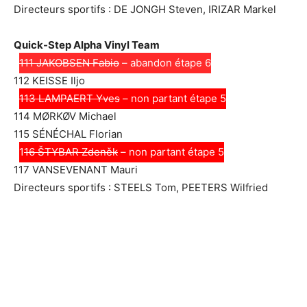
Directeurs sportifs : DE JONGH Steven, IRIZAR Markel
Quick-Step Alpha Vinyl Team
111 JAKOBSEN Fabio
– abandon étape 6
112 KEISSE Iljo
113 LAMPAERT Yves
– non partant étape 5
114 MØRKØV Michael
115 SÉNÉCHAL Florian
1
16 ŠTYBAR Zdeněk
– non partant étape 5
117 VANSEVENANT Mauri
Directeurs sportifs : STEELS Tom, PEETERS Wilfried