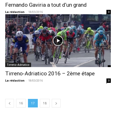
Fernando Gaviria a tout d’un grand
La rédaction
-
18/03/2016
0
Tirreno-Adriatico
Tirreno-Adriatico 2016 – 2ème étape
La rédaction
-
18/03/2016
0
16
17
18