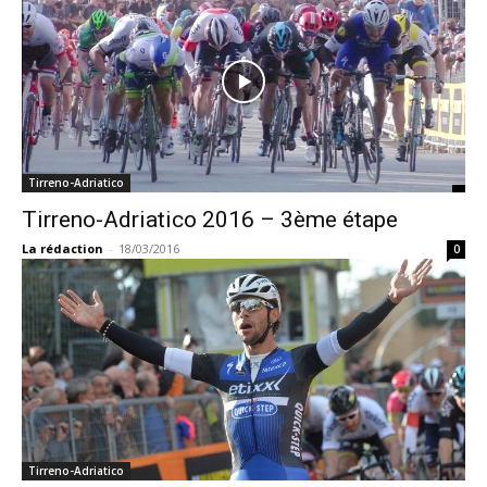
Tirreno-Adriatico
Tirreno-Adriatico 2016 – 3ème étape
La rédaction
-
18/03/2016
0
Tirreno-Adriatico