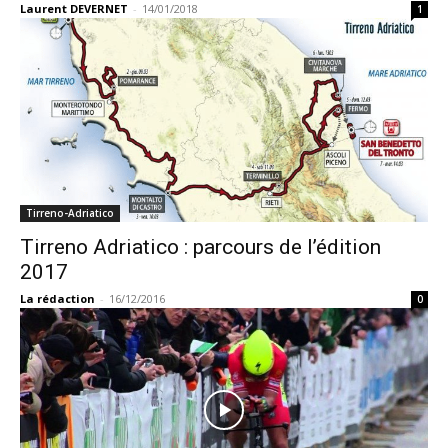
Laurent DEVERNET
-
14/01/2018
1
Tirreno-Adriatico
Tirreno Adriatico : parcours de l’édition
2017
La rédaction
-
16/12/2016
0