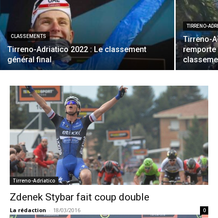
TIRRENO-ADR
CLASSEMENTS
Tirreno-A
Tirreno-Adriatico 2022 : Le classement
remporte 
général final
classeme
Tirreno-Adriatico
Zdenek Stybar fait coup double
La rédaction
-
18/03/2016
0