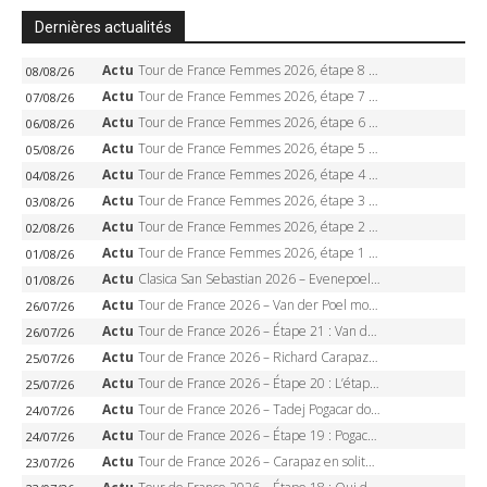
Dernières actualités
Actu
Tour de France Femmes 2026, étape 8 – Demi Vollering gagne à Nice, reprend le jaune, Niewiadoma à 8 secondes
08/08/26
Actu
Tour de France Femmes 2026, étape 7 – Kasia Niewiadoma gagne le Ventoux, maillot jaune, Reusser et Vollering piégées
07/08/26
Actu
Tour de France Femmes 2026, étape 6 – Kim Le Court-Pienaar gagne à Tournon, Reusser en jaune
06/08/26
Actu
Tour de France Femmes 2026, étape 5 – Demi Vollering gagne à Belleville, Reusser en jaune, Ferrand-Prévot coule
05/08/26
Actu
Tour de France Femmes 2026, étape 4 – Marlen Reusser écrase le chrono, Ferrand-Prévot en crise
04/08/26
Actu
Tour de France Femmes 2026, étape 3 – Sigrid Haugset en solitaire, 88 km d’échappée, maillot jaune
03/08/26
Actu
Tour de France Femmes 2026, étape 2 – Lorena Wiebes doublé à Genève, Markus héroïque, 7e record
02/08/26
Actu
Tour de France Femmes 2026, étape 1 – Lorena Wiebes intouchable à Lausanne, premier maillot jaune
01/08/26
Actu
Clasica San Sebastian 2026 – Evenepoel recordman, 4e victoire, Carapaz battu au sprint
01/08/26
Actu
Tour de France 2026 – Van der Poel monumental à Paris, Pogacar égale le record des cinq sacres
26/07/26
Actu
Tour de France 2026 – Étape 21 : Van der Poel, Pogacar, qui succédera à Wout van Aert sur les Champs-Elysées ?
26/07/26
Actu
Tour de France 2026 – Richard Carapaz roi des Alpes, doublé et maillot à pois, Seixas perd le podium
25/07/26
Actu
Tour de France 2026 – Étape 20 : L’étape reine, Galibier, Sarenne, Alpe d’Huez, qui succédera à Pogacar ?
25/07/26
Actu
Tour de France 2026 – Tadej Pogacar dompte l’Alpe d’Huez, 5e victoire, record de Pantani pulvérisé
24/07/26
Actu
Tour de France 2026 – Étape 19 : Pogacar peut-il enfin dompter l’Alpe d’Huez ?
24/07/26
Actu
Tour de France 2026 – Carapaz en solitaire à Orcières-Merlette, Paret-Peintre à un point du maillot à pois
23/07/26