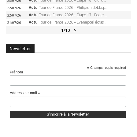
Actu
Tour de France 2026 – Étape 18 : Qui domptera Orcières-Merlette, première marche vers l’Alpe d’Huez ?
23/07/26
Actu
Tour de France 2026 – Philipsen débloque son compteur à Voiron, Pedersen en danger pour le maillot vert
22/07/26
Actu
Tour de France 2026 – Étape 17 : Pedersen peut-il verrouiller le maillot vert à Voiron ?
22/07/26
Actu
Tour de France 2026 – Evenepoel écrase le chrono d’Évian, Seixas 4e, Lipowitz abandonne
21/07/26
1
/10
>
Newsletter
*
Champs requis required
Prénom
Addresse e-mail
*