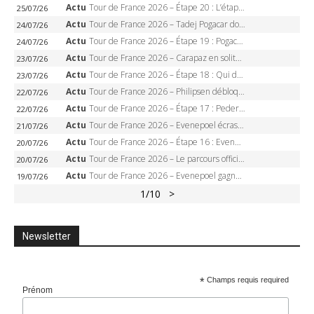
Actu
Tour de France 2026 – Étape 20 : L’étape reine, Galibier, Sarenne, Alpe d’Huez, qui succédera à Pogacar ?
25/07/26
Actu
Tour de France 2026 – Tadej Pogacar dompte l’Alpe d’Huez, 5e victoire, record de Pantani pulvérisé
24/07/26
Actu
Tour de France 2026 – Étape 19 : Pogacar peut-il enfin dompter l’Alpe d’Huez ?
24/07/26
Actu
Tour de France 2026 – Carapaz en solitaire à Orcières-Merlette, Paret-Peintre à un point du maillot à pois
23/07/26
Actu
Tour de France 2026 – Étape 18 : Qui domptera Orcières-Merlette, première marche vers l’Alpe d’Huez ?
23/07/26
Actu
Tour de France 2026 – Philipsen débloque son compteur à Voiron, Pedersen en danger pour le maillot vert
22/07/26
Actu
Tour de France 2026 – Étape 17 : Pedersen peut-il verrouiller le maillot vert à Voiron ?
22/07/26
Actu
Tour de France 2026 – Evenepoel écrase le chrono d’Évian, Seixas 4e, Lipowitz abandonne
21/07/26
Actu
Tour de France 2026 – Étape 16 : Evenepoel, Pogacar, Ganna… qui domptera le chrono d’Évian pour redessiner le podium ?
20/07/26
Actu
Tour de France 2026 – Le parcours officiel complet : 21 étapes, profils, carte et dates
20/07/26
Actu
Tour de France 2026 – Evenepoel gagne à Solaison, Vingegaard abandonne, Pogacar toujours en jaune
19/07/26
1
/10
>
Newsletter
*
Champs requis required
Prénom