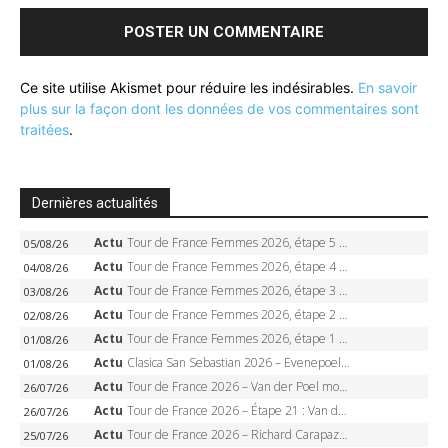
Ce site utilise Akismet pour réduire les indésirables.
En savoir
plus sur la façon dont les données de vos commentaires sont
traitées
.
Dernières actualités
Actu
Tour de France Femmes 2026, étape 5 – Demi Vollering gagne à Belleville, Reusser en jaune, Ferrand-Prévot coule
05/08/26
Actu
Tour de France Femmes 2026, étape 4 – Marlen Reusser écrase le chrono, Ferrand-Prévot en crise
04/08/26
Actu
Tour de France Femmes 2026, étape 3 – Sigrid Haugset en solitaire, 88 km d’échappée, maillot jaune
03/08/26
Actu
Tour de France Femmes 2026, étape 2 – Lorena Wiebes doublé à Genève, Markus héroïque, 7e record
02/08/26
Actu
Tour de France Femmes 2026, étape 1 – Lorena Wiebes intouchable à Lausanne, premier maillot jaune
01/08/26
Actu
Clasica San Sebastian 2026 – Evenepoel recordman, 4e victoire, Carapaz battu au sprint
01/08/26
Actu
Tour de France 2026 – Van der Poel monumental à Paris, Pogacar égale le record des cinq sacres
26/07/26
Actu
Tour de France 2026 – Étape 21 : Van der Poel, Pogacar, qui succédera à Wout van Aert sur les Champs-Elysées ?
26/07/26
Actu
Tour de France 2026 – Richard Carapaz roi des Alpes, doublé et maillot à pois, Seixas perd le podium
25/07/26