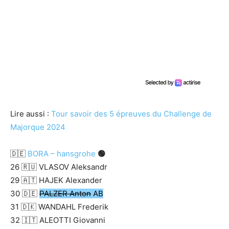
Lire aussi :
Tour savoir des 5 épreuves du Challenge de
Majorque 2024
🇩🇪
BORA – hansgrohe
🟢
26 🇷🇺 VLASOV Aleksandr
29 🇦🇹 HAJEK Alexander
30 🇩🇪
PALZER Anton
AB
31 🇩🇰 WANDAHL Frederik
32 🇮🇹 ALEOTTI Giovanni