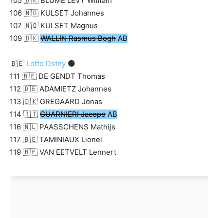
105 🇩🇰 BLUME LEVY William
106 🇳🇴 KULSET Johannes
107 🇳🇴 KULSET Magnus
109 🇩🇰
WALLIN Rasmus Bogh
AB
🇧🇪
Lotto Dstny
🟢
111 🇧🇪 DE GENDT Thomas
112 🇩🇪 ADAMIETZ Johannes
113 🇩🇰 GREGAARD Jonas
114 🇮🇹
GUARNIERI Jacopo
AB
116 🇳🇱 PAASSCHENS Mathijs
117 🇧🇪 TAMINIAUX Lionel
119 🇧🇪 VAN EETVELT Lennert