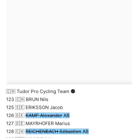
🇨🇭 Tudor Pro Cycling Team
🟢
123 🇨🇭 BRUN Nils
125 🇸🇪 ERIKSSON Jacob
126 🇩🇰
KAMP Alexander
AB
127 🇩🇪 MAYRHOFER Marius
128 🇨🇭
REICHENBACH Sébastien
AB