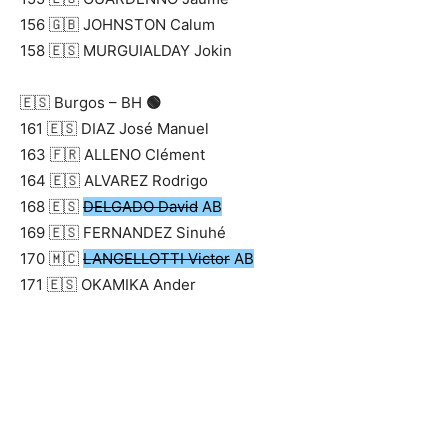
156 🇬🇧 JOHNSTON Calum
158 🇪🇸 MURGUIALDAY Jokin
🇪🇸 Burgos – BH
🟢
161 🇪🇸 DIAZ José Manuel
163 🇫🇷 ALLENO Clément
164 🇪🇸 ALVAREZ Rodrigo
168 🇪🇸
DELGADO David
AB
169 🇪🇸 FERNANDEZ Sinuhé
170 🇲🇨
LANGELLOTTI Victor
AB
171 🇪🇸 OKAMIKA Ander