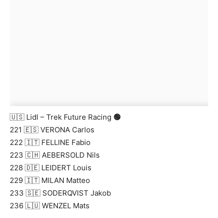
🇺🇸 Lidl – Trek Future Racing
🟢
221 🇪🇸 VERONA Carlos
222 🇮🇹 FELLINE Fabio
223 🇨🇭 AEBERSOLD Nils
228 🇩🇪 LEIDERT Louis
229 🇮🇹 MILAN Matteo
233 🇸🇪 SODERQVIST Jakob
236 🇱🇺 WENZEL Mats