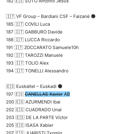
182 🇪🇸 SOTO Antonio Jesus
🇮🇹 VF Group – Bardiani CSF – Faizanè
🟢
185 🇮🇹 COVILI Luca
187 🇮🇹 GABBURO Davide
188 🇮🇹 LUCCA Riccardo
191 🇮🇹 ZOCCARATO Samuele10h
192 🇮🇹 TAROZZI Manuele
193 🇮🇹 TOLIO Alex
194 🇮🇹 TONELLI Alessandro
🇪🇸 Euskaltel – Euskadi
🟢
197 🇪🇸
CANELLAS Xavier
AB
200 🇪🇸 AZURMENDI Ibai
202 🇪🇸 CUADRADO Unai
203 🇪🇸 DE LA PARTE Víctor
205 🇪🇸 ISASA Xabier
207 🇪🇸 JUARISTI Txomin