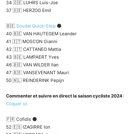
34 🇩🇪 LUHRS Luis-Joe
37 🇩🇪 HERZOG Emil
🇧🇪
Soudal Quick-Step
🟢
40 🇧🇪 VAN HAUTEGEM Leander
41 🇮🇹 MOSCON Gianni
42 🇮🇹 CATTANEO Mattia
43 🇧🇪 LAMPAERT Yves
46 🇧🇪 VAN WILDER Ilan
47 🇧🇪 VANSEVENANT Mauri
50 🇳🇱 REINDERINK Pepijn
Commenter et suivre en direct la saison cycliste 2024
:
Cliquer ici
🇫🇷 Cofidis
🟢
52 🇪🇸 IZAGIRRE Ion