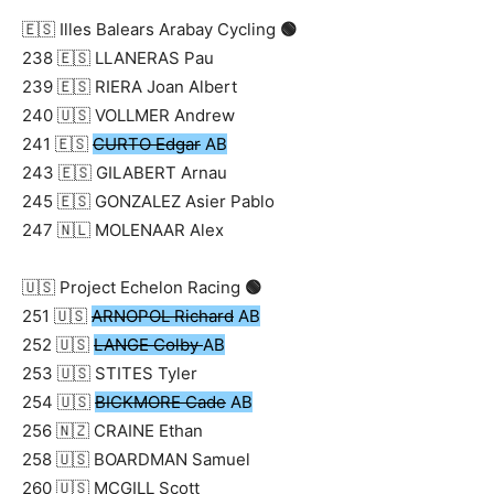
🇪🇸 Illes Balears Arabay Cycling
🟢
238 🇪🇸 LLANERAS Pau
239 🇪🇸 RIERA Joan Albert
240 🇺🇸 VOLLMER Andrew
241 🇪🇸
CURTO Edgar
AB
243 🇪🇸 GILABERT Arnau
245 🇪🇸 GONZALEZ Asier Pablo
247 🇳🇱 MOLENAAR Alex
🇺🇸 Project Echelon Racing
🟢
251 🇺🇸
ARNOPOL Richard
AB
252 🇺🇸
LANGE Colby
AB
253 🇺🇸 STITES Tyler
254 🇺🇸
BICKMORE Cade
AB
256 🇳🇿 CRAINE Ethan
258 🇺🇸 BOARDMAN Samuel
260 🇺🇸 MCGILL Scott