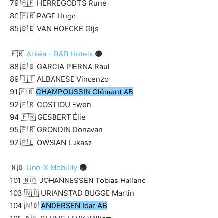
79 🇧🇪 HERREGODTS Rune
80 🇫🇷 PAGE Hugo
85 🇧🇪 VAN HOECKE Gijs
🇫🇷
Arkéa – B&B Hotels
🟢
88 🇪🇸 GARCIA PIERNA Raul
89 🇮🇹 ALBANESE Vincenzo
91 🇫🇷
CHAMPOUSSIN Clément
AB
92 🇫🇷 COSTIOU Ewen
94 🇫🇷 GESBERT Élie
95 🇫🇷 GRONDIN Donavan
97 🇵🇱 OWSIAN Lukasz
🇳🇴
Uno-X Mobility
🟢
101 🇳🇴 JOHANNESSEN Tobias Halland
103 🇳🇴 URIANSTAD BUGGE Martin
104 🇳🇴
ANDERSEN Idar
AB