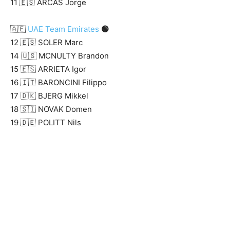
11 🇪🇸 ARCAS Jorge
🇦🇪
UAE Team Emirates
🟢
12 🇪🇸 SOLER Marc
14 🇺🇸 MCNULTY Brandon
15 🇪🇸 ARRIETA Igor
16 🇮🇹 BARONCINI Filippo
17 🇩🇰 BJERG Mikkel
18 🇸🇮 NOVAK Domen
19 🇩🇪 POLITT Nils