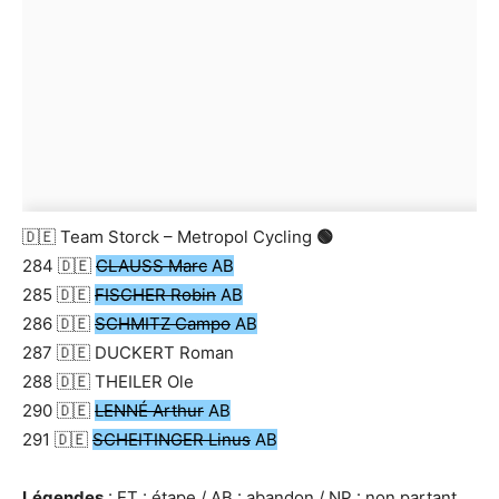
🇩🇪 Team Storck – Metropol Cycling
🟢
284 🇩🇪
CLAUSS Marc
AB
285 🇩🇪
FISCHER Robin
AB
286 🇩🇪
SCHMITZ Campo
AB
287 🇩🇪 DUCKERT Roman
288 🇩🇪 THEILER Ole
290 🇩🇪
LENNÉ Arthur
AB
291 🇩🇪
SCHEITINGER Linus
AB
Légendes
: ET : étape / AB : abandon / NP : non partant