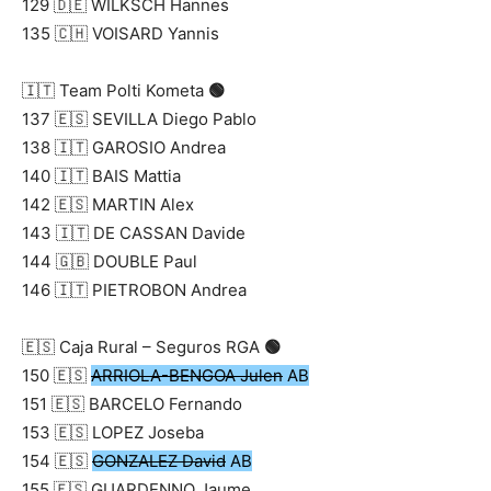
129 🇩🇪 WILKSCH Hannes
135 🇨🇭 VOISARD Yannis
🇮🇹 Team Polti Kometa
🟢
137 🇪🇸 SEVILLA Diego Pablo
138 🇮🇹 GAROSIO Andrea
140 🇮🇹 BAIS Mattia
142 🇪🇸 MARTIN Alex
143 🇮🇹 DE CASSAN Davide
144 🇬🇧 DOUBLE Paul
146 🇮🇹 PIETROBON Andrea
🇪🇸 Caja Rural – Seguros RGA
🟢
150 🇪🇸
ARRIOLA-BENGOA Julen
AB
151 🇪🇸 BARCELO Fernando
153 🇪🇸 LOPEZ Joseba
154 🇪🇸
GONZALEZ David
AB
155 🇪🇸 GUARDENNO Jaume