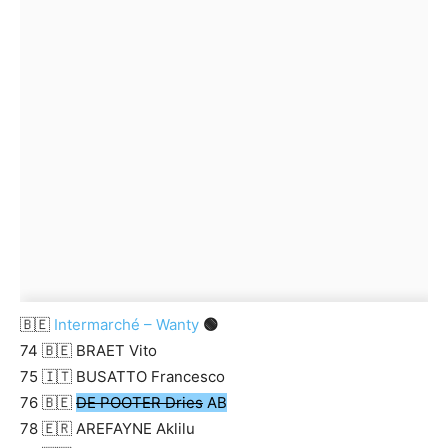
🇧🇪
Intermarché – Wanty
🟢
74 🇧🇪 BRAET Vito
75 🇮🇹 BUSATTO Francesco
76 🇧🇪
DE POOTER Dries
AB
78 🇪🇷 AREFAYNE Aklilu