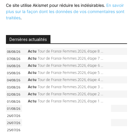
Ce site utilise Akismet pour réduire les indésirables.
En savoir
plus sur la façon dont les données de vos commentaires sont
traitées
.
Dernières actualités
Actu
Tour de France Femmes 2026, étape 8 – Demi Vollering gagne à Nice, reprend le jaune, Niewiadoma à 8 secondes
08/08/26
Actu
Tour de France Femmes 2026, étape 7 – Kasia Niewiadoma gagne le Ventoux, maillot jaune, Reusser et Vollering piégées
07/08/26
Actu
Tour de France Femmes 2026, étape 6 – Kim Le Court-Pienaar gagne à Tournon, Reusser en jaune
06/08/26
Actu
Tour de France Femmes 2026, étape 5 – Demi Vollering gagne à Belleville, Reusser en jaune, Ferrand-Prévot coule
05/08/26
Actu
Tour de France Femmes 2026, étape 4 – Marlen Reusser écrase le chrono, Ferrand-Prévot en crise
04/08/26
Actu
Tour de France Femmes 2026, étape 3 – Sigrid Haugset en solitaire, 88 km d’échappée, maillot jaune
03/08/26
Actu
Tour de France Femmes 2026, étape 2 – Lorena Wiebes doublé à Genève, Markus héroïque, 7e record
02/08/26
Actu
Tour de France Femmes 2026, étape 1 – Lorena Wiebes intouchable à Lausanne, premier maillot jaune
01/08/26
Actu
Clasica San Sebastian 2026 – Evenepoel recordman, 4e victoire, Carapaz battu au sprint
01/08/26
Actu
Tour de France 2026 – Van der Poel monumental à Paris, Pogacar égale le record des cinq sacres
26/07/26
Actu
Tour de France 2026 – Étape 21 : Van der Poel, Pogacar, qui succédera à Wout van Aert sur les Champs-Elysées ?
26/07/26
Actu
Tour de France 2026 – Richard Carapaz roi des Alpes, doublé et maillot à pois, Seixas perd le podium
25/07/26