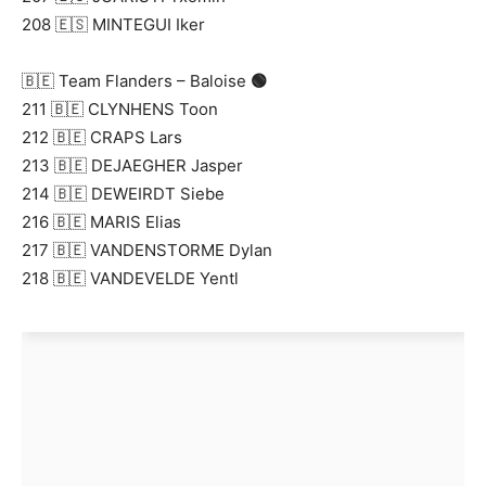
208 🇪🇸 MINTEGUI Iker
🇧🇪 Team Flanders – Baloise
🟢
211 🇧🇪 CLYNHENS Toon
212 🇧🇪 CRAPS Lars
213 🇧🇪 DEJAEGHER Jasper
214 🇧🇪 DEWEIRDT Siebe
216 🇧🇪 MARIS Elias
217 🇧🇪 VANDENSTORME Dylan
218 🇧🇪 VANDEVELDE Yentl