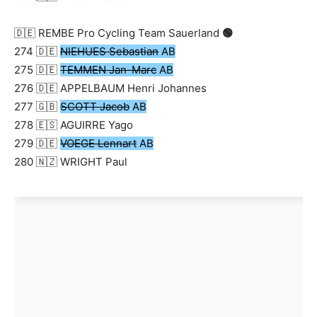
🇩🇪 REMBE Pro Cycling Team Sauerland
🟢
274 🇩🇪
NIEHUES Sebastian
AB
275 🇩🇪
TEMMEN Jan-Marc
AB
276 🇩🇪 APPELBAUM Henri Johannes
277 🇬🇧
SCOTT Jacob
AB
278 🇪🇸 AGUIRRE Yago
279 🇩🇪
VOEGE Lennart
AB
280 🇳🇿 WRIGHT Paul