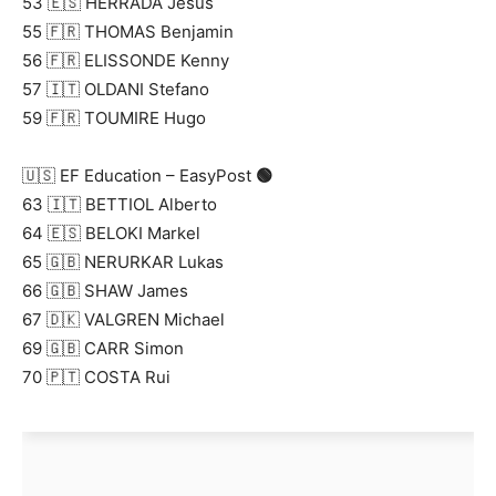
53 🇪🇸 HERRADA Jesus
55 🇫🇷 THOMAS Benjamin
56 🇫🇷 ELISSONDE Kenny
57 🇮🇹 OLDANI Stefano
59 🇫🇷 TOUMIRE Hugo
🇺🇸 EF Education – EasyPost
🟢
63 🇮🇹 BETTIOL Alberto
64 🇪🇸 BELOKI Markel
65 🇬🇧 NERURKAR Lukas
66 🇬🇧 SHAW James
67 🇩🇰 VALGREN Michael
69 🇬🇧 CARR Simon
70 🇵🇹 COSTA Rui