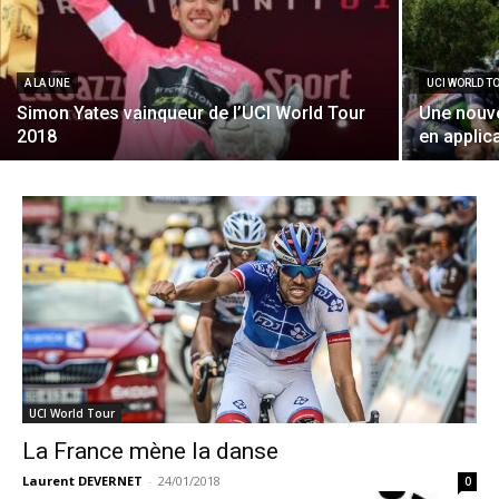
A LA UNE
UCI WORLD T
Simon Yates vainqueur de l’UCI World Tour
Une nouve
2018
en applic
UCI World Tour
La France mène la danse
Laurent DEVERNET
-
24/01/2018
0