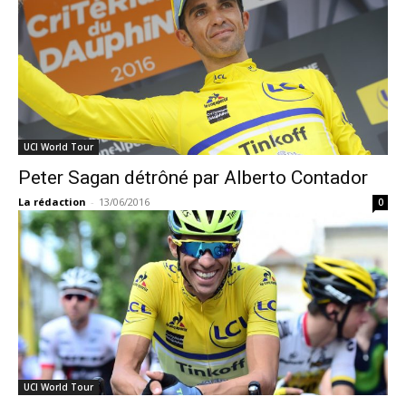
UCI World Tour
Peter Sagan détrôné par Alberto Contador
La rédaction
-
13/06/2016
0
UCI World Tour