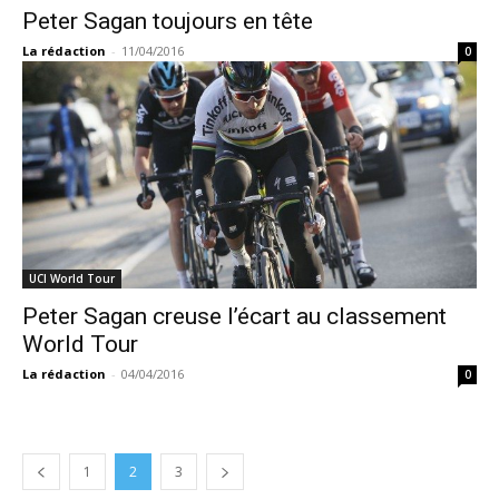
Peter Sagan toujours en tête
La rédaction
-
11/04/2016
0
UCI World Tour
Peter Sagan creuse l’écart au classement
World Tour
La rédaction
-
04/04/2016
0
1
2
3