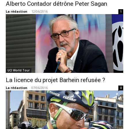
Alberto Contador détrône Peter Sagan
La rédaction
-
12/06/2016
1
UCI World Tour
La licence du projet Barheïn refusée ?
La rédaction
-
07/06/2016
0