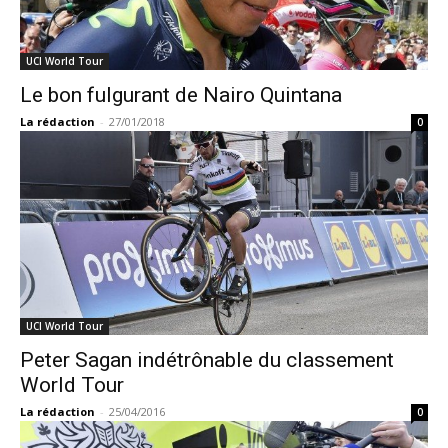
UCI World Tour
Le bon fulgurant de Nairo Quintana
La rédaction
-
27/01/2018
0
UCI World Tour
Peter Sagan indétrônable du classement
World Tour
La rédaction
-
25/04/2016
0