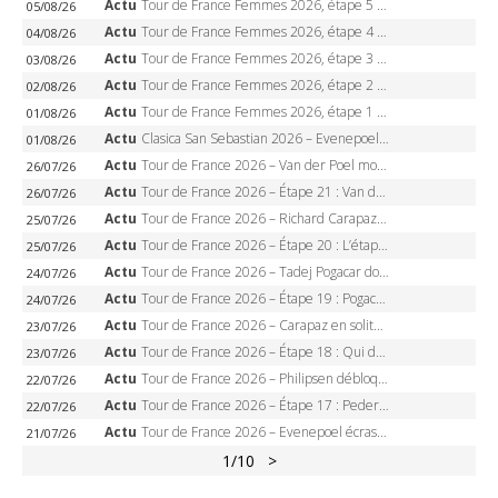
Actu
Tour de France Femmes 2026, étape 5 – Demi Vollering gagne à Belleville, Reusser en jaune, Ferrand-Prévot coule
05/08/26
Actu
Tour de France Femmes 2026, étape 4 – Marlen Reusser écrase le chrono, Ferrand-Prévot en crise
04/08/26
Actu
Tour de France Femmes 2026, étape 3 – Sigrid Haugset en solitaire, 88 km d’échappée, maillot jaune
03/08/26
Actu
Tour de France Femmes 2026, étape 2 – Lorena Wiebes doublé à Genève, Markus héroïque, 7e record
02/08/26
Actu
Tour de France Femmes 2026, étape 1 – Lorena Wiebes intouchable à Lausanne, premier maillot jaune
01/08/26
Actu
Clasica San Sebastian 2026 – Evenepoel recordman, 4e victoire, Carapaz battu au sprint
01/08/26
Actu
Tour de France 2026 – Van der Poel monumental à Paris, Pogacar égale le record des cinq sacres
26/07/26
Actu
Tour de France 2026 – Étape 21 : Van der Poel, Pogacar, qui succédera à Wout van Aert sur les Champs-Elysées ?
26/07/26
Actu
Tour de France 2026 – Richard Carapaz roi des Alpes, doublé et maillot à pois, Seixas perd le podium
25/07/26
Actu
Tour de France 2026 – Étape 20 : L’étape reine, Galibier, Sarenne, Alpe d’Huez, qui succédera à Pogacar ?
25/07/26
Actu
Tour de France 2026 – Tadej Pogacar dompte l’Alpe d’Huez, 5e victoire, record de Pantani pulvérisé
24/07/26
Actu
Tour de France 2026 – Étape 19 : Pogacar peut-il enfin dompter l’Alpe d’Huez ?
24/07/26
Actu
Tour de France 2026 – Carapaz en solitaire à Orcières-Merlette, Paret-Peintre à un point du maillot à pois
23/07/26
Actu
Tour de France 2026 – Étape 18 : Qui domptera Orcières-Merlette, première marche vers l’Alpe d’Huez ?
23/07/26
Actu
Tour de France 2026 – Philipsen débloque son compteur à Voiron, Pedersen en danger pour le maillot vert
22/07/26
Actu
Tour de France 2026 – Étape 17 : Pedersen peut-il verrouiller le maillot vert à Voiron ?
22/07/26
Actu
Tour de France 2026 – Evenepoel écrase le chrono d’Évian, Seixas 4e, Lipowitz abandonne
21/07/26
1
/10
>