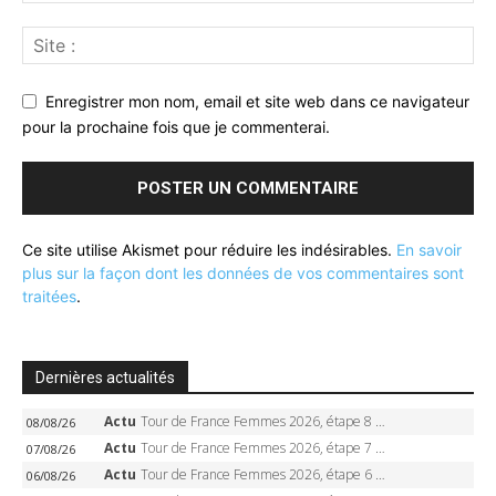
Enregistrer mon nom, email et site web dans ce navigateur
pour la prochaine fois que je commenterai.
Ce site utilise Akismet pour réduire les indésirables.
En savoir
plus sur la façon dont les données de vos commentaires sont
traitées
.
Dernières actualités
Actu
Tour de France Femmes 2026, étape 8 – Demi Vollering gagne à Nice, reprend le jaune, Niewiadoma à 8 secondes
08/08/26
Actu
Tour de France Femmes 2026, étape 7 – Kasia Niewiadoma gagne le Ventoux, maillot jaune, Reusser et Vollering piégées
07/08/26
Actu
Tour de France Femmes 2026, étape 6 – Kim Le Court-Pienaar gagne à Tournon, Reusser en jaune
06/08/26