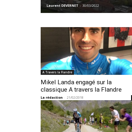
Laurent DEVERNET
-
30/03/2022
A Travers la Flandre
Mikel Landa engagé sur la
classique A travers la Flandre
La rédaction
-
21/02/2018