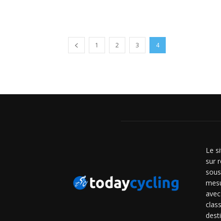
1
2
3
4
Le s
sur r
sous
mesu
avec
clas
dest