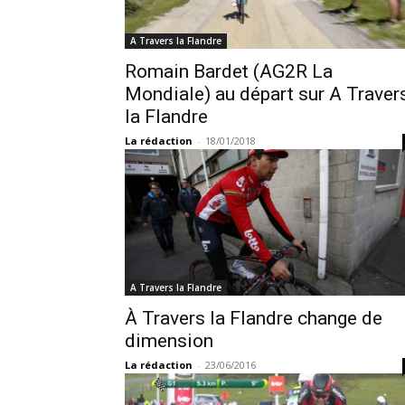
A Travers la Flandre
Romain Bardet (AG2R La
Mondiale) au départ sur A Traver
la Flandre
La rédaction
-
18/01/2018
A Travers la Flandre
À Travers la Flandre change de
dimension
La rédaction
-
23/06/2016