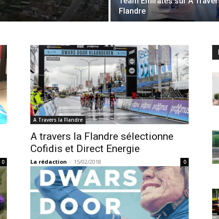
Team Emirates sur A Traver
Flandre
A Travers la Flandre
A travers la Flandre sélectionne
Cofidis et Direct Energie
La rédaction
-
15/02/2018
0
0