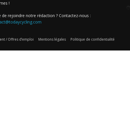
mes !
🧑
e de rejoindre notre rédaction ? Contactez-nous :
act@todaycycling.com
nt / Offres d’emploi
Mentions légales
Politique de confidentialité