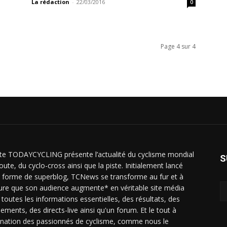
La rédaction
-
22/03/2016
0
Page 4 sur 4
ite TODAYCYCLING présente l’actualité du cyclisme mondial
S
oute, du cyclo-cross ainsi que la piste. Initialement lancé
 forme de superblog, TCNews se transforme au fur et à
re que son audience augmente* en véritable site média
 toutes les informations essentielles, des résultats, des
sements, des directs-live ainsi qu'un forum. Et le tout à
ination des passionnés de cyclisme, comme nous le