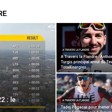
RE
A TRAVERS LA FLANDRE
A Travers la Flandre : Antho
Turgis principal atout du T
TotalEnergies
2 : le
A TRAVERS LA FLANDRE
Tadej Pogacar pour mener