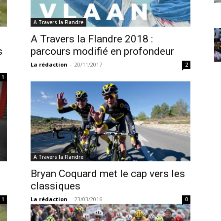
A Travers la Flandre
A Travers la Flandre 2018 :
s
parcours modifié en profondeur
La rédaction
-
20/11/2017
2
1
A Travers la Flandre
Bryan Coquard met le cap vers les
classiques
La rédaction
-
23/03/2016
1
0