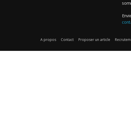
som
Envi
cont
A propos
Contact
Proposer un article
Recruteme