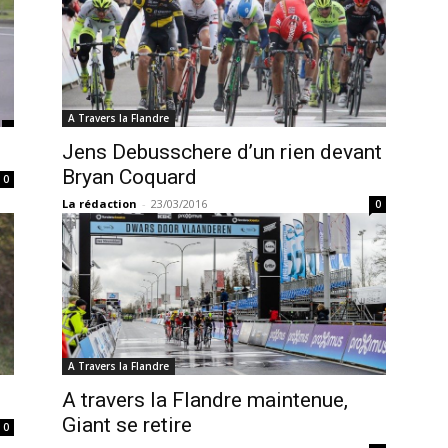
A Travers la Flandre
Jens Debusschere d’un rien devant
Bryan Coquard
0
La rédaction
-
23/03/2016
0
A Travers la Flandre
A travers la Flandre maintenue,
Giant se retire
0