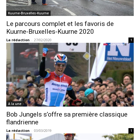
Kuurne-Bruxelles-Kuurne
Le parcours complet et les favoris de
Kuurne-Bruxelles-Kuurne 2020
La rédaction
-
27/02/2020
1
A la une
Bob Jungels s’offre sa première classique
flandrienne
La rédaction
-
03/03/2019
1