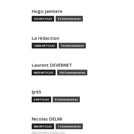
Hugo Janniere
232 ARTICLES
0 Commentaires
La rédaction
14506 ARTICLES
7 Commentaires
Laurent DEVERNET
8825 ARTICLES
133 Commentaires
ljr95
0 ARTICLES
0 Commentaires
Nicolas DELMI
886 ARTICLES
1 Commentaires
http://todaycycling.com