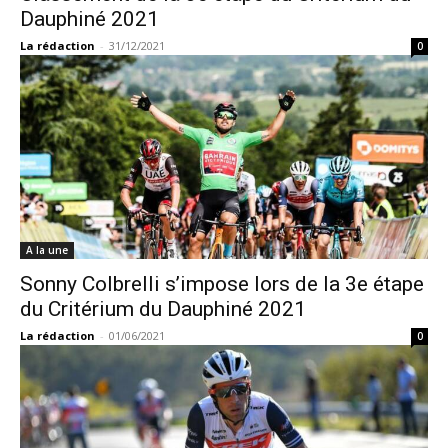
Dauphiné 2021
La rédaction
-
31/12/2021
0
A la une
Sonny Colbrelli s’impose lors de la 3e étape
du Critérium du Dauphiné 2021
La rédaction
-
01/06/2021
0