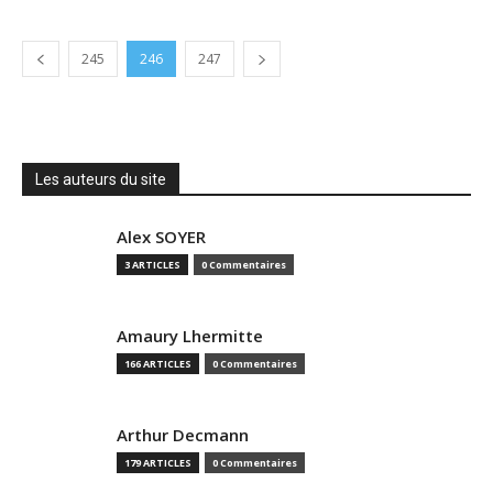
245
246
247
Les auteurs du site
Alex SOYER
3 ARTICLES
0 Commentaires
Amaury Lhermitte
166 ARTICLES
0 Commentaires
Arthur Decmann
179 ARTICLES
0 Commentaires