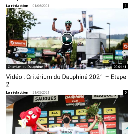
La rédaction
-
01/06/2021
1
Critérium du Dauphiné
00:04:41
Vidéo : Critérium du Dauphiné 2021 – Etape
2
La rédaction
-
31/05/2021
0