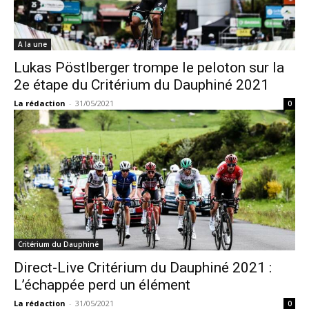
A la une
Lukas Pöstlberger trompe le peloton sur la
2e étape du Critérium du Dauphiné 2021
La rédaction
-
31/05/2021
0
Critérium du Dauphiné
Direct-Live Critérium du Dauphiné 2021 :
L’échappée perd un élément
La rédaction
-
31/05/2021
0