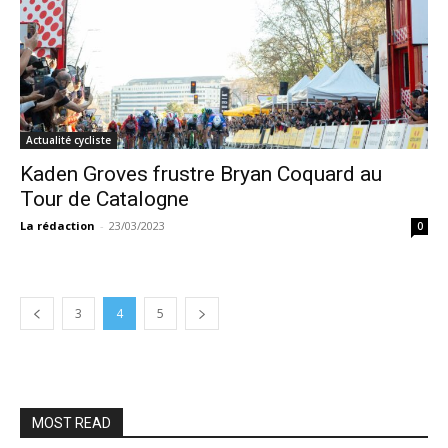
Actualité cycliste
Kaden Groves frustre Bryan Coquard au
Tour de Catalogne
La rédaction
-
23/03/2023
0
3
4
5
MOST READ