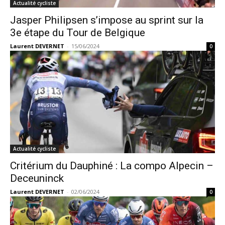
Actualité cycliste
Jasper Philipsen s’impose au sprint sur la
3e étape du Tour de Belgique
Laurent DEVERNET
-
15/06/2024
0
Actualité cycliste
Critérium du Dauphiné : La compo Alpecin –
Deceuninck
Laurent DEVERNET
-
02/06/2024
0