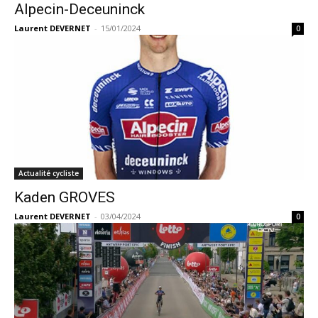
Alpecin-Deceuninck
Laurent DEVERNET
-
15/01/2024
0
Actualité cycliste
Kaden GROVES
Laurent DEVERNET
-
03/04/2024
0