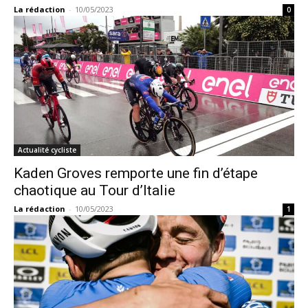
La rédaction
-
10/05/2023
0
Actualité cycliste
Kaden Groves remporte une fin d’étape
chaotique au Tour d’Italie
La rédaction
-
10/05/2023
1