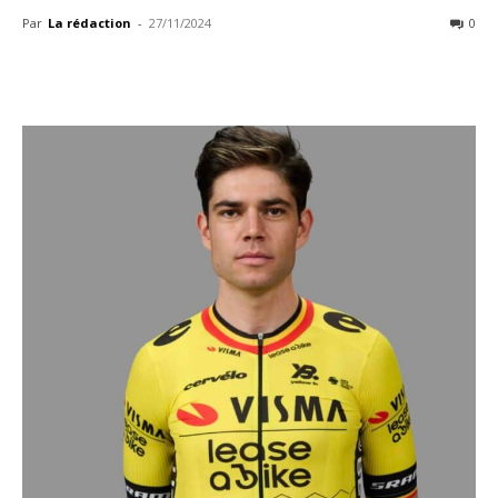
Par
La rédaction
-
27/11/2024
0