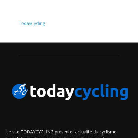
TodayCycling
Le site TODAYCYCLING présente l’actualité du cyclisme