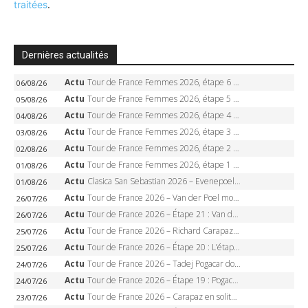
traitées
.
Dernières actualités
Actu
Tour de France Femmes 2026, étape 6 – Kim Le Court-Pienaar gagne à Tournon, Reusser en jaune
06/08/26
Actu
Tour de France Femmes 2026, étape 5 – Demi Vollering gagne à Belleville, Reusser en jaune, Ferrand-Prévot coule
05/08/26
Actu
Tour de France Femmes 2026, étape 4 – Marlen Reusser écrase le chrono, Ferrand-Prévot en crise
04/08/26
Actu
Tour de France Femmes 2026, étape 3 – Sigrid Haugset en solitaire, 88 km d’échappée, maillot jaune
03/08/26
Actu
Tour de France Femmes 2026, étape 2 – Lorena Wiebes doublé à Genève, Markus héroïque, 7e record
02/08/26
Actu
Tour de France Femmes 2026, étape 1 – Lorena Wiebes intouchable à Lausanne, premier maillot jaune
01/08/26
Actu
Clasica San Sebastian 2026 – Evenepoel recordman, 4e victoire, Carapaz battu au sprint
01/08/26
Actu
Tour de France 2026 – Van der Poel monumental à Paris, Pogacar égale le record des cinq sacres
26/07/26
Actu
Tour de France 2026 – Étape 21 : Van der Poel, Pogacar, qui succédera à Wout van Aert sur les Champs-Elysées ?
26/07/26
Actu
Tour de France 2026 – Richard Carapaz roi des Alpes, doublé et maillot à pois, Seixas perd le podium
25/07/26
Actu
Tour de France 2026 – Étape 20 : L’étape reine, Galibier, Sarenne, Alpe d’Huez, qui succédera à Pogacar ?
25/07/26
Actu
Tour de France 2026 – Tadej Pogacar dompte l’Alpe d’Huez, 5e victoire, record de Pantani pulvérisé
24/07/26
Actu
Tour de France 2026 – Étape 19 : Pogacar peut-il enfin dompter l’Alpe d’Huez ?
24/07/26
Actu
Tour de France 2026 – Carapaz en solitaire à Orcières-Merlette, Paret-Peintre à un point du maillot à pois
23/07/26