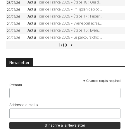
Actu
Tour de France 2026 – Étape 18 : Qui domptera Orcières-Merlette, première marche vers l’Alpe d’Huez ?
23/07/26
Actu
Tour de France 2026 – Philipsen débloque son compteur à Voiron, Pedersen en danger pour le maillot vert
22/07/26
Actu
Tour de France 2026 – Étape 17 : Pedersen peut-il verrouiller le maillot vert à Voiron ?
22/07/26
Actu
Tour de France 2026 – Evenepoel écrase le chrono d’Évian, Seixas 4e, Lipowitz abandonne
21/07/26
Actu
Tour de France 2026 – Étape 16 : Evenepoel, Pogacar, Ganna… qui domptera le chrono d’Évian pour redessiner le podium ?
20/07/26
Actu
Tour de France 2026 – Le parcours officiel complet : 21 étapes, profils, carte et dates
20/07/26
1
/10
>
Newsletter
*
Champs requis required
Prénom
Addresse e-mail
*